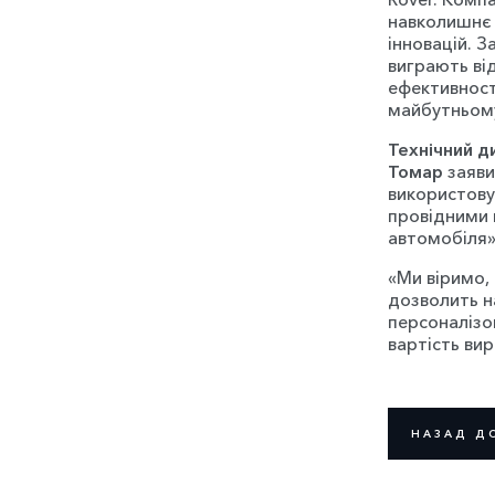
навколишнє
інновацій. З
виграють ві
ефективност
майбутньом
Технічний д
Томар
заяви
використову
провідними в
автомобіля»
«Ми віримо,
дозволить н
персоналізов
вартість ви
НАЗАД Д