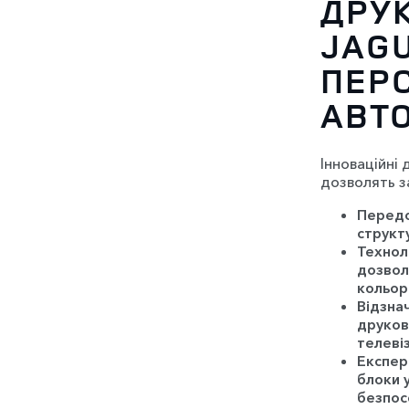
ДРУ
JAG
ПЕР
АВТО
Інноваційні 
дозволять з
Передо
структу
Технол
дозвол
кольор
Відзна
друков
телеві
Експер
блоки 
безпос