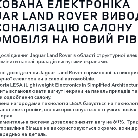
КОВАНА ЕЛЕКТРОНІКА
UAR LAND ROVER ВИВО
СОНАЛІЗАЦІЮ САЛОНУ
МОБІЛЯ НА НОВИЙ РІ
дослідження Jaguar Land Rover в області структурної еле
амінити панелі приладів вигнутими екранами.
ві дослідження Jaguar Land Rover спрямовані на викори
рної електроніки в салоні автомобілів.
огія
LESA (
Lightweight
Electronics
in
Simplified
Architectur
ить встановлювати вигнуті екрани на панель приладів та
и оздоблення салону.
чена нагородами технологія LESA базується на технологі
аної електроніки, що використовується в гнучких носіях
зорах.
иментальна система дозволяє знизити вагу на 60%. Трад
управління більше не використовуються окремо, вони д
ередньо на деталь.