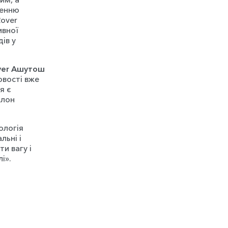
женню
Rover
ивної
ів у
over Ашутош
овості вже
я є
алон
ологія
льні і
и вагу і
і».