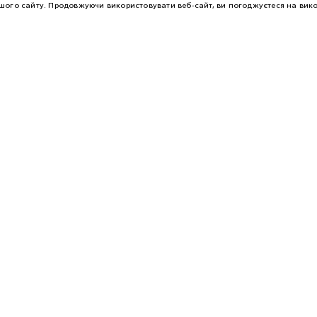
ого сайту. Продовжуючи використовувати веб-сайт, ви погоджуєтеся на вико
 ТА БЕЗПЕКА
ПРОГРАМИ ASSISTANCE
СЕРВІСНОЇ КНИЖКИ
ОГЛЯД
ЗВ'ЯЗАТИСЯ З ДИЛЕРОМ
НЯ LAND ROVER
АКСЕСУАРИ LAND ROVER
ННЯ МАП
ПЕРЕГЛЯНУТИ АКСЕСУАРИ
ИЗЕЛЬ, ПАЛИВО ЧИ ЕЛЕКТРО?
КОЛЕКЦІЯ LAND ROVER
ЦІЇ ТА ПОСІБНИКИ
ЙНОСТІ
ВИКОРИСТАННЯ COOKIES
LAND ROVER УКРАЇНА