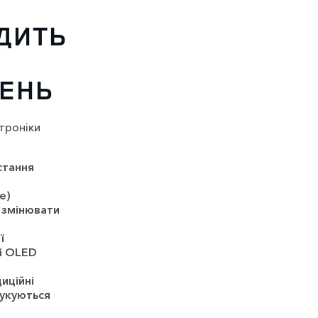
ДИТЬ
ВЕНЬ
ктроніки
стання
e)
 змінювати
ї
 і OLED
иційні
рукуються