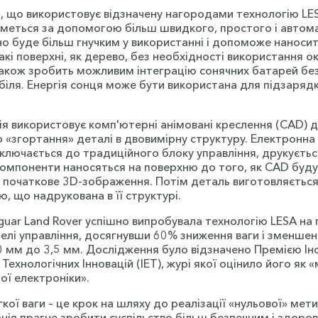
 що використовує відзначену нагородами технологію LE
меться за допомогою більш швидкого, простого і автом
но буде більш гнучким у використанні і допоможе наноси
акі поверхні, як дерево, без необхідності використання 
також зробить можливим інтеграцію сонячних батарей бе
біля. Енергія сонця може бути використана для підзаряд
ія використовує комп'ютерні анімовані креслення (CAD) 
о «згортання» деталі в двовимірну структуру. Електронна
дключається до традиційного блоку управління, друкуєтьс
 компоненти наносяться на поверхню до того, як CAD буд
в початкове 3D-зображення. Потім деталь виготовляється
, що надрукована в її структурі.
guar Land Rover успішно випробувала технологію LESA на
нелі управління, досягнувши 60% зниження ваги і зменше
0 мм до 3,5 мм. Дослідження було відзначено Премією Ін
 Технологічних Інновацій (IET), журі якої оцінило його як 
ої електроніки».
кої ваги – це крок на шляху до реалізації «нульової» мет
анія прагне зробити суспільство більш безпечним і здоров