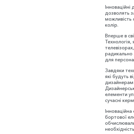
Інноваційні 
дозволять з
можливість 
колір.
Вперше в сві
Технологія, 
телевізорах,
радикально 
для персонал
Завдяки тех
які будуть 
дизайнерам 
Дизайнерськ
елементи уп
сучасні керм
Інноваційна
бортової ел
обчислювальн
необхідніст