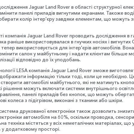
дослідження Jaguar Land Rover в області структурної еле
амінити панелі приладів вигнутими екранами. Такоже вод
обирати колір інтер'єру завдяки елементам, що можуть 
ті компанія Jaguar Land Rover проводить дослідження в га
яка раніше використовувалася в гнучких носіях і вигнутих
 тепер використовується для інтер'єрів автомобілів. Вон
змінити салон у майбутньому і надати клієнтам більше 
ізації відповідно до їх уподобань.
нології LESA компанія Jaguar Land Rover зможе виготовля
відображати інформацію тільки тоді, коли це необхідно.
створити автомобілі майбутнього, які не матимуть кнопо
і рішення можуть включати системи внутрішнього освітл
равління, панелі приладів без кнопок, що можуть обертати
ові колеса з підігрівом, виконані з тканини або шкіри.
 система друкованої електроніки також дозволить знизит
ектроніки автомобіля на 60%, оскільки проводка, сенсори
а техніка містяться у всіх неметалічних матеріалах, що 
ь у додатковому просторі.