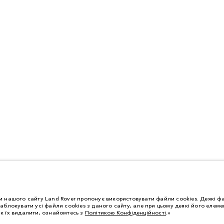
 нашого сайту Land Rover пропонує використовувати файли cookies. Деякі фа
аблокувати усі файли cookies з даного сайту, але при цьому деякі його еле
як їх видалити, ознайомтесь з
Політикою Конфіденційності
.»