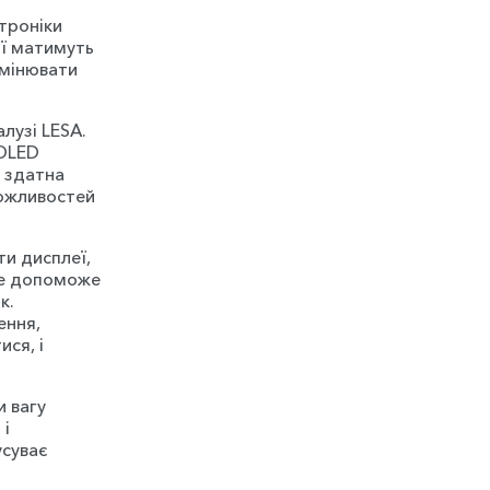
ктроніки
ії матимуть
змінювати
лузі LESA.
 OLED
а здатна
можливостей
ти дисплеї,
 Це допоможе
к.
ення,
ся, і
и вагу
 і
усуває