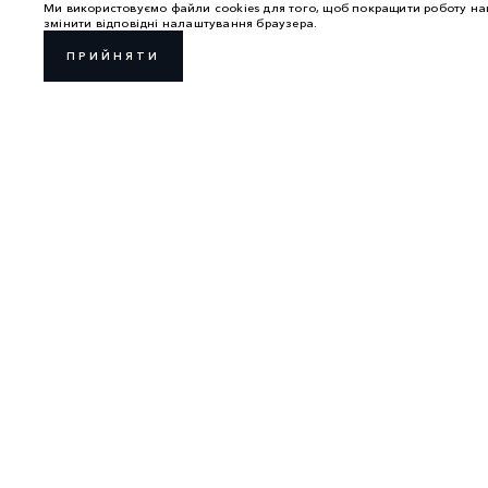
Ми використовуємо файли cookies для того, щоб покращити роботу наш
змінити відповідні налаштування браузера.
ПРИЙНЯТИ
СЕРВІС ТА ОБСЛУГОВУВАННЯ
ГАРАНТІЯ
ОГЛЯД
ЗРАЗОК 
DEF ТА ADBLUE
ВОЛОДІН
ОНЛАЙН ІСТОРІЯ СЕРВІСНОГО
ОБСЛУГОВУВАННЯ
ОГЛЯД
ОРИГІНАЛЬНІ ЗАПЧАСТИНИ
ОНОВЛЕ
CASTROL OIL
НОВИЙ Д
ЦЕНТР LR ДЛЯ АЛЮМІНІЄВИХ КУЗОВІВ
ІНСТРУК
ПРАВИЛА ВИКОРИСТАННЯ
ПОЛІТИКА КОНФІДЕНЦІ