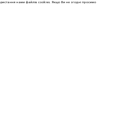
ристання нами файлів cookies. Якщо Ви не згодні просимо
ПРО LAND ROVER
ОГЛЯД
НОВИНИ LAND ROVER
UKRAЇNER
ПАЛІТРА ПРЕМІУМ КОЛЬОРІВ SVR