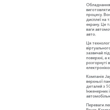
Обладнання,
виготовляти
процесу. Во
дисплеї на т
екрану. Це 
ваги автомо
авто.
Ця технолог
віртуальног
зазвичай пі
поверхні, а
розгорнуті 
електронікою
Компанія Ja
верхньої па
деталей з 5
Інженерних і
автомобільн
Переваги лег
Rover. Комп