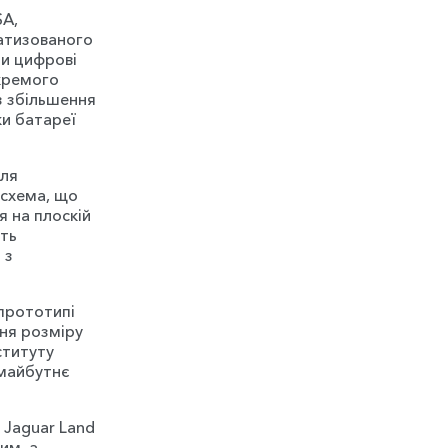
SA,
атизованого
ти цифрові
окремого
з збільшення
ки батареї
для
 схема, що
я на плоскій
уть
 з
 прототипі
ння розміру
ституту
«майбутнє
и Jaguar Land
им, а