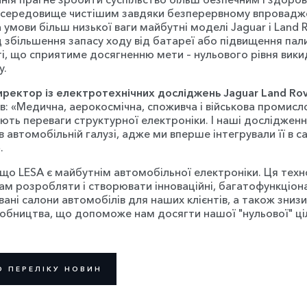
 середовище чистішим завдяки безперервному впровад
а умови більш низької ваги майбутні моделі Jaguar і Land 
д збільшення запасу ходу від батареї або підвищення пал
і, що сприятиме досягненню мети – нульового рівня викид
у.
иректор із електротехнічних досліджень Jaguar Land R
в: «Медична, аерокосмічна, споживча і військова промисл
ють переваги структурної електроніки. І наші дослідженн
 автомобільній галузі, адже ми вперше інтегрували її в с
.
 що LESA є майбутнім автомобільної електроніки. Ця техн
ам розробляти і створювати інноваційні, багатофункціона
ані салони автомобілів для наших клієнтів, а також знизит
робництва, що допоможе нам досягти нашої "нульової" ціл
О ПЕРЕЛІКУ НОВИН