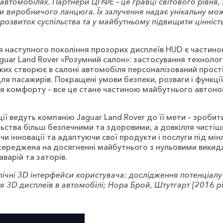
втомобілях. Партнери ЦПФЕ – це гравці світового рівня, 
и виробничого ланцюга. Їх залучення надає унікальну мо
 розвиток суспільства та у майбутньому підвищити цінніс
 наступного покоління прозорих дисплеїв HUD є частин
guar Land Rover «Розумний салон»: застосування технологі
ких створює в салоні автомобіля персоналізований прості
 для пасажирів. Покращені умови безпеки, розваги і функції
я комфорту – все це стане частиною майбутнього автон
ації ведуть компанію Jaguar Land Rover до її мети – зроби
льства більш безпечними та здоровими, а довкілля чистіш
 інновації та адаптуючи свої продукти і послуги під мінл
середжена на досягненні майбутнього з нульовими викид
аварій та заторів.
пічні 3D інтерфейси користувача: дослідження потенціалу 
я 3D дисплеїв в автомобілі; Нора Брой, Штутгарт [2016 рі