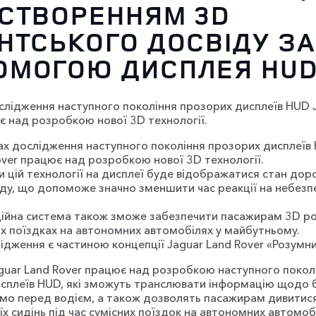
 СТВОРЕННЯМ 3D
НТСЬКОГО ДОСВІДУ ЗА
ОМОГОЮ ДИСПЛЕЯ HU
слідження наступного покоління прозорих дисплеїв HUD 
є над розробкою нової 3D технології.
ах дослідження наступного покоління прозорих дисплеїв
over працює над розробкою нової 3D технології.
и цій технології на дисплеї буде відображатися стан дор
ду, що допоможе значно зменшити час реакції на небезп
ційна система також зможе забезпечити пасажирам 3D ро
их поїздках на автономних автомобілях у майбутньому.
ідження є частиною концепції Jaguar Land Rover «Розумни
guar Land Rover працює над розробкою наступного покол
сплеїв HUD, які зможуть транслювати інформацію щодо 
мо перед водієм, а також дозволять пасажирам дивитис
їх сидінь під час сумісних поїздок на автономних автомоб