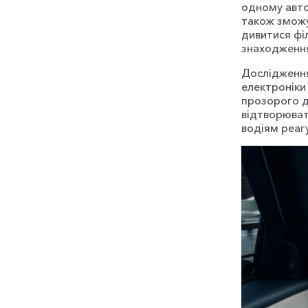
одному авто
також зможу
дивитися фі
знаходження
Дослідження
електроніки
прозорого д
відтворюват
водіям реагу