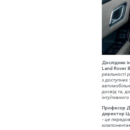
Дослідник і
Land Rover 
реальності 
з доступних
автомобільн
досвід та, д
інтуїтивног
Професор Да
директор Це
– це передо
компонентам