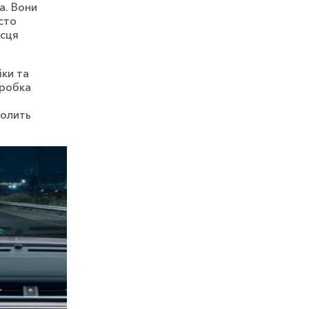
а. Вони
сто
ісця
ки та
зробка
волить