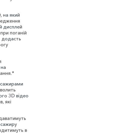
 на який
редження
ей дисплей
при поганій
ь додасть
рогу
я
 на
вання.*
пасажирами
зволить
ого 3D відео
, які
адаватимуть
асажиру
їздитимуть в