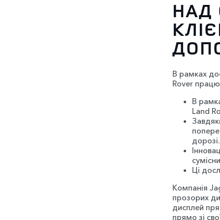
НАД
КЛІЄ
ДОП
В рамках до
Rover працю
В рамк
Land R
Завдяк
попере
дорозі.
Іннова
сумісн
Ці досл
Компанія Ja
прозорих ди
дисплей пря
прямо зі сво