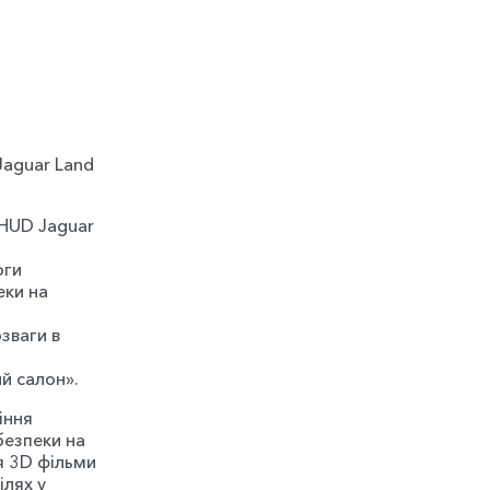
D
Jaguar Land
 HUD Jaguar
оги
еки на
зваги в
й салон».
іння
безпеки на
я 3D фільми
ілях у