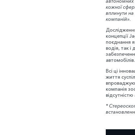
автономних а
кожної сфер
вплинути на
компаній»
.
Дослідження
концепції Ja
поєднання я
водія, так і
забезпеченн
автомобілів.
Всі ці іннов
життя суспі
впроваджуючи
компанія зо
відсутністю 
* Стереоско
встановленн