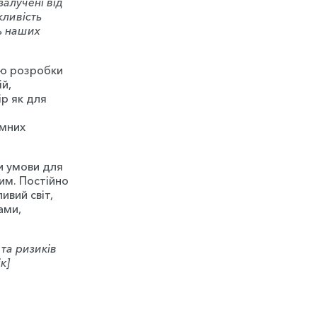
залучені від
жливість
ть наших
ою розробки
й,
р як для
омних
ти умови для
им. Постійно
ивий світ,
ами,
та ризиків
к]