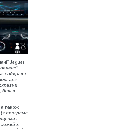
анії Jaguar
повненої
ує найкращі
льно для
яскравий
, більш
 а також
Ця програма
пціями і
орожей в