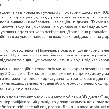
у.
ацюють над новим потужним 3D прозорим дисплеєм HUD,
ься інформація щодо підтримки безпеки у дорозі: попе
лоси, виявлення небезпеки, навігаційні підказки. Також ц
икнути труднощів керування в умовах низької видимості 
в умовах недостатнього освітлення. Доповнена реальніст
ийняття за умови нанесення важливих повідомлень на до
, які проводилися в Німеччині, показали, що використанн
них 3D дисплеїв в автомобілі скорочує швидкість реакції
підказки та підвищує осмисленість дій водія під час керу
му ця інноваційна технологія може використовуватися 
ду 3D фільмів. Технологія відстеження напрямку зору до
и положення голови користувача та транслювати для нь
ання індивідуальних екранів або стереоскопічних окулярів
ються у кінотеатрах.
му з повністю автономними автомобілями 3D дисплеї н
м персоніфікований досвід та дозволятимуть кожному п
бирати свій власний вид розваг. Декілька пасажирів, які 