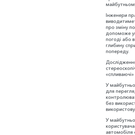
майбутньом
Інженери пр
виводитимет
про зміну по
допоможе ун
погоді або 
глибину спр
попереду.
Дослідження
стереоскопіч
«спливаючі» 
У майбутньо
для перегля
контролюват
без використ
використову
У майбутньо
користувача
автомобіля о