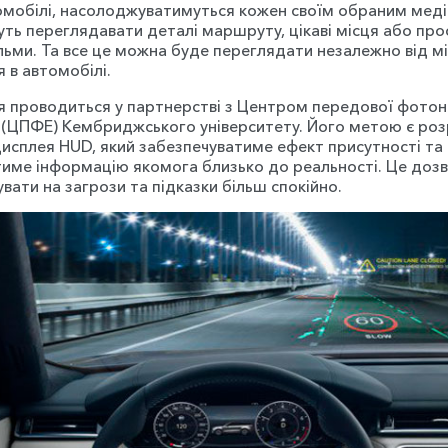
мобілі, насолоджуватимуться кожен своїм обраним меді
ть переглядавати деталі маршруту, цікаві місця або про
льми. Та все це можна буде переглядати незалежно від м
 в автомобілі.
 проводиться у партнерстві з Центром передової фотоні
 (ЦПФЕ) Кембриджського університету. Його метою є ро
исплея HUD, який забезпечуватиме ефект присутності та
име інформацію якомога близько до реальності. Це доз
вати на загрози та підказки більш спокійно.