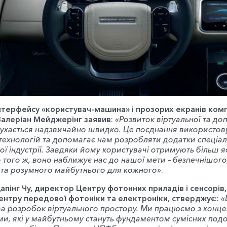
нтерфейсу «користувач-машина» і прозорих екранів комп
Валеріан Мейджерінг заявив
:
«Розвиток віртуальної та до
рухається надзвичайно швидко. Це поєднання використов
 технологій та допомагає нам розробляти додатки спеціа
ої індустрії. Завдяки йому користувачі отримують більш 
о того ж, воно наближує нас до нашої мети – безпечнішого
о та розумного майбутнього для кожного»
.
пінг Чу, директор Центру фотонних приладів і сенсорів,
нтру передової фотоніки та електроніки, стверджує:
:
«
ва розробок віртуального простору. Ми працюємо з конце
и, які у майбутньому стануть фундаментом сумісних под