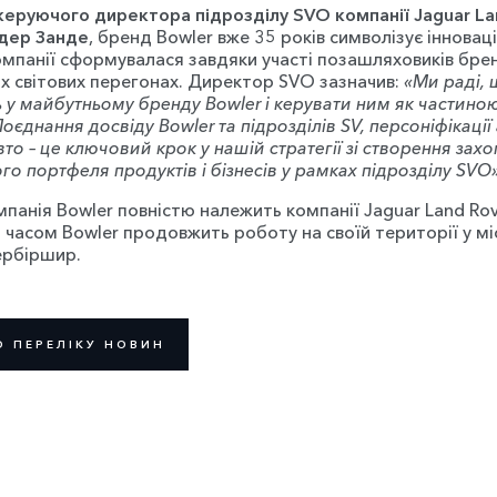
керуючого директора підрозділу SVO компанії Jaguar La
 дер Занде
, бренд Bowler вже 35 років символізує інновації
омпанії сформувалася завдяки участі позашляховиків бре
х світових перегонах. Директор SVO зазначив:
«Ми раді,
ь у майбутньому бренду Bowler і керувати ним як частино
Поєднання досвіду Bowler та підрозділів SV, персоніфікації 
то – це ключовий крок у нашій стратегії зі створення зах
го портфеля продуктів і бізнесів у рамках підрозділу SVO»
панія Bowler повністю належить компанії Jaguar Land Rov
часом Bowler продовжить роботу на своїй території у міс
ербіршир.
О ПЕРЕЛІКУ НОВИН