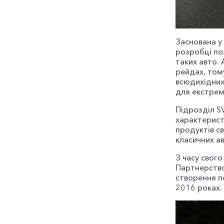
Заснована у 
розробці поз
таких авто.
рейдах, тому
всюдихідних
для екстрем
Підрозділ S
характеристи
продуктів св
класичних а
З часу свого
Партнерство
створення по
2016 роках.