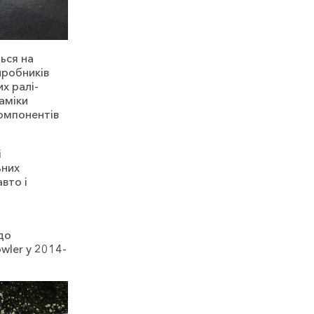
ься на
иробників
х ралі-
наміки
компонентів
і
ьних
авто і
до
wler у 2014-