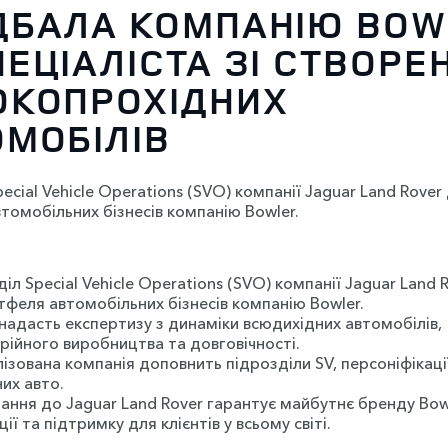
ДБАЛА КОМПАНІЮ BOW
ЕЦІАЛІСТА ЗІ СТВОРЕ
ОКОПРОХІДНИХ
ОМОБІЛІВ
ecial Vehicle Operations (SVO) компанії Jaguar Land Rove
томобільних бізнесів компанію Bowler.
іл Special Vehicle Operations (SVO) компанії Jaguar Land
тфеля автомобільних бізнесів компанію Bowler.
 надасть експертизу з динаміки всюдихідних автомобілів,
рійного виробництва та довговічності.
ізована компанія доповнить підрозділи SV, персоніфікації
их авто.
ання до Jaguar Land Rover гарантує майбутнє бренду Bowl
ії та підтримку для клієнтів у всьому світі.