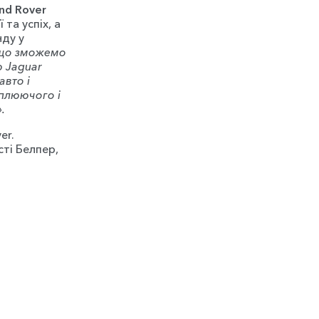
nd Rover
 та успіх, а
нду у
 що зможемо
ю Jaguar
авто і
оплюючого і
.
er.
ті Белпер,