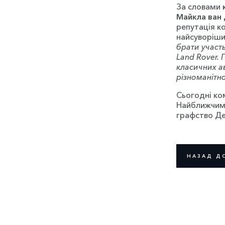
За словами
Майкла ван
репутація к
найсуворіши
брати участ
Land Rover. 
класичних ав
різноманітно
Сьогодні ком
Найближчим 
графство Д
НАЗАД Д