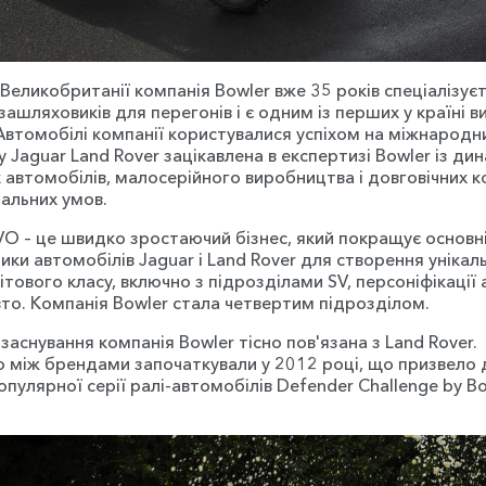
Великобританії компанія Bowler вже 35 років спеціалізуєт
ашляховиків для перегонів і є одним із перших у країні в
 Автомобілі компанії користувалися успіхом на міжнародни
 Jaguar Land Rover зацікавлена в експертизі Bowler із ди
 автомобілів, малосерійного виробництва і довговічних 
альних умов.
VO – це швидко зростаючий бізнес, який покращує основн
ки автомобілів Jaguar і Land Rover для створення унікал
ітового класу, включно з підрозділами SV, персоніфікації 
вто. Компанія Bowler стала четвертим підрозділом.
 заснування компанія Bowler тісно пов'язана з Land Rover.
 між брендами започаткували у 2012 році, що призвело 
пулярної серії ралі-автомобілів Defender Challenge by Bo