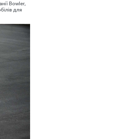
нії Bowler,
білів для