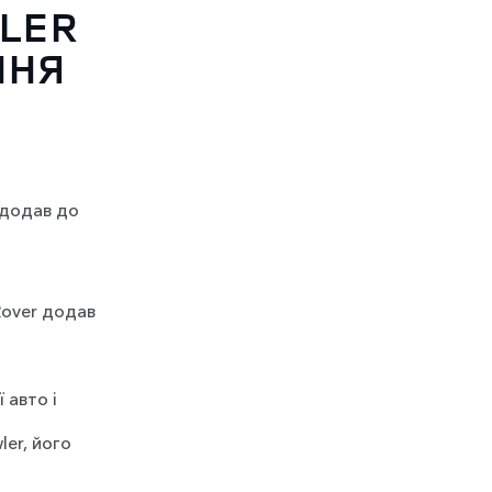
LER
ННЯ
r додав до
 Rover додав
 авто і
er, його