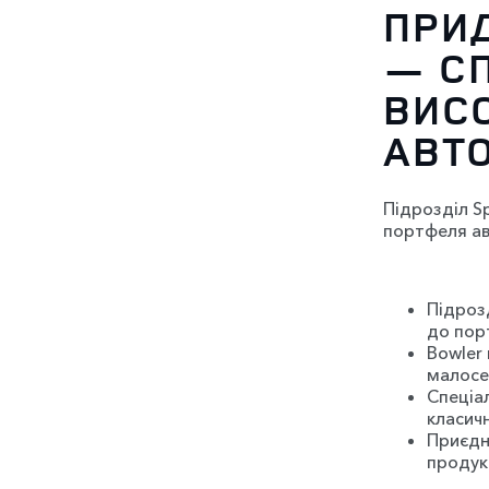
ПРИ
— СП
ВИС
АВТ
Підрозділ Sp
портфеля ав
Підрозд
до пор
Bowler
малосе
Спеціал
класичн
Приєдн
продукц