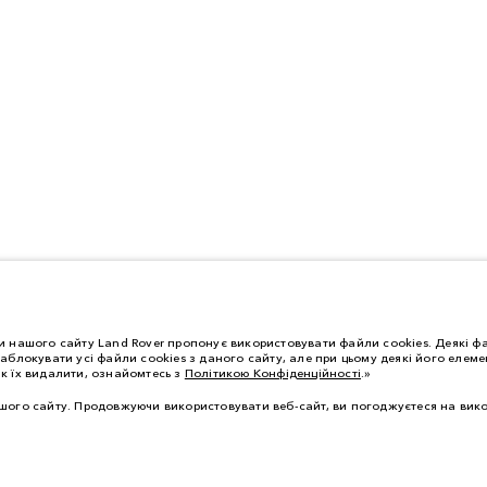
 нашого сайту Land Rover пропонує використовувати файли cookies. Деякі фа
аблокувати усі файли cookies з даного сайту, але при цьому деякі його еле
як їх видалити, ознайомтесь з
Політикою Конфіденційності
.»
ого сайту. Продовжуючи використовувати веб-сайт, ви погоджуєтеся на вико