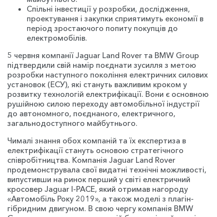
Спільні інвестиції у розробки, дослідження,
проектування і закупки сприятимуть економії в
період зростаючого попиту покупців до
електромобілів.
5 червня компанії Jaguar Land Rover та BMW Group
підтвердили свій намір поєднати зусилля з метою
розробки наступного покоління електричних силових
установок (ЕСУ), які стануть важливим кроком у
розвитку технологій електрифікації. Вони є основною
рушійною силою переходу автомобільної індустрії
до автономного, поєднаного, електричного,
загальнодоступного майбутнього.
Чималі знання обох компаній та їх експертиза в
електрифікації стануть основою стратегічного
співробітництва. Компанія Jaguar Land Rover
продемонструвала свої видатні технічні можливості,
випустивши на ринок перший у світі електричний
кросовер Jaguar I-PACE, який отримав нагороду
«Автомобіль Року 2019», а також моделі з плагін-
гібридним двигуном. В свою чергу компанія BMW