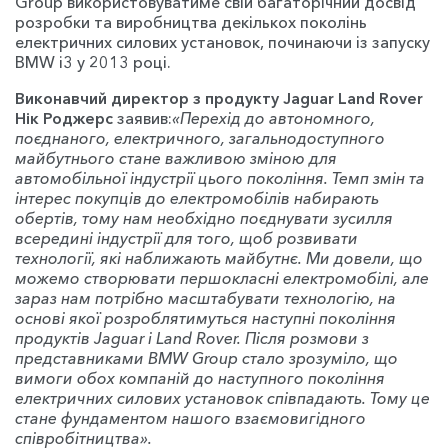
Group використовуватиме свій багаторічний досвід
розробки та виробництва декількох поколінь
електричних силових установок, починаючи із запуску
BMW i3 у 2013 році.
Виконавчий директор з продукту Jaguar Land Rover
Нік Роджерс
заявив:
«Перехід до автономного,
поєднаного, електричного, загальнодоступного
майбутнього стане важливою зміною для
автомобільної індустрії цього покоління. Темп змін та
інтерес покупців до електромобілів набирають
обертів, тому нам необхідно поєднувати зусилля
всередині індустрії для того, щоб розвивати
технології, які наближають майбутнє. Ми довели, що
можемо створювати першокласні електромобілі, але
зараз нам потрібно масштабувати технологію, на
основі якої розроблятимуться наступні покоління
продуктів Jaguar і Land Rover. Після розмови з
представниками BMW Group стало зрозуміло, що
вимоги обох компаній до наступного покоління
електричних силових установок співпадають. Тому це
стане фундаментом нашого взаємовигідного
співробітництва».