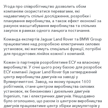
Угода про співробітництво дозволить обом
компаніям скористатися перевагами, які
надаватимуть спільні дослідження, розробки і
планування виробництва, а також ефект економії за
рахунок масштабування виробництва та спільних
закупок в рамках одного ланцюга постачання.
Команда експертів Jaguar Land Rover та BMW Group
працюватиме над розробкою електричних силових
установок, які матимуть спеціальні функції, потрібні
для продуктових лінійок кожної з компаній.
Кожен із партнерів розроблятиме ЕСУ на власному
виробництві. У січні цього року базою для розробок
ЕСУ компанії Jaguar Land Rover був затверджений
центр виробництва двигунів на заводі у
Вулвергемптоні. Завод, на якому працює 1600
робітників, стане центром виробництва силових
установок, як бензинових і дизельних двигунів
Ingenium, так і електричних двигунів. Нещодавно
було оголошено, що разом із центром виробництва
двигунів працюватиме центр збірки акумуляторів у