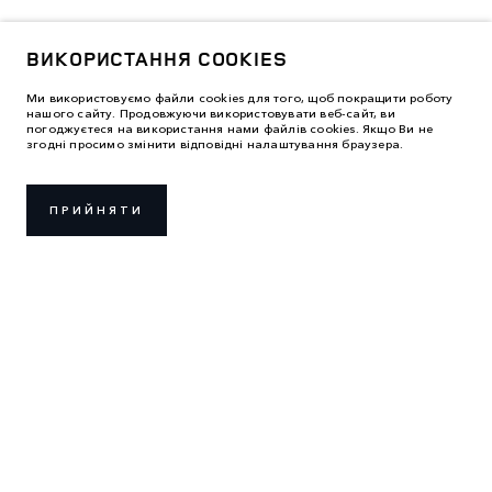
ВИКОРИСТАННЯ COOKIES
Ми використовуємо файли cookies для того, щоб покращити роботу
нашого сайту. Продовжуючи використовувати веб-сайт, ви
погоджуєтеся на використання нами файлів cookies. Якщо Ви не
згодні просимо змінити відповідні налаштування браузера.
ПРИЙНЯТИ
ПРАВИЛА ВИКОРИСТАННЯ
ПОЛІТИКА КОНФІДЕНЦІЙНОСТІ
ВИКОРИСТАННЯ COOKIES
LAND ROVER УКРАЇНА
2026 © ТОВ «АВТОЛАЙФ ЦЕНТР»
м. Київ, вул. Крайня, 1
Код ЄДРПОУ: 35222000