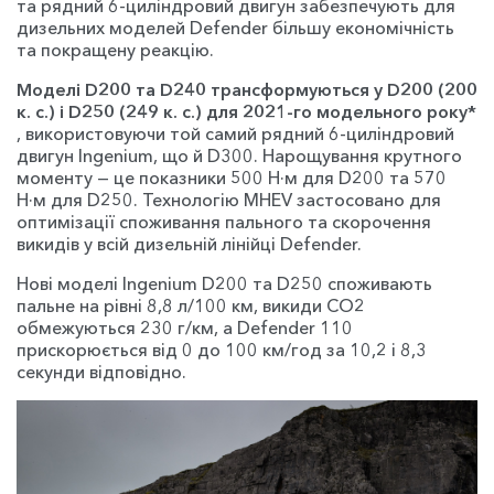
та рядний 6-циліндровий двигун забезпечують для
дизельних моделей Defender більшу економічність
та покращену реакцію.
Моделі D200 та D240 трансформуються у D200 (200
к. с.) і D250 (249 к. с.) для 2021-го модельного року*
, використовуючи той самий рядний 6-циліндровий
двигун Ingenium, що й D300. Нарощування крутного
моменту — це показники 500 Н·м для D200 та 570
Н·м для D250. Технологію MHEV застосовано для
оптимізації споживання пального та скорочення
викидів у всій дизельній лінійці Defender.
Нові моделі Ingenium D200 та D250 споживають
пальне на рівні 8,8 л/100 км, викиди CO2
обмежуються 230 г/км, а Defender 110
прискорюється від 0 до 100 км/год за 10,2 і 8,3
секунди відповідно.