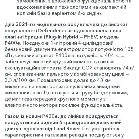
замовлення, з вражаючою функціональністю та
вдосконаленими технологіями на компактній
колісній базі з варіантом 6-х сидінь
Для 2021-го модельного року ключем до високої
популярності Defender стає
вдосконалена нова
плагін-гібридна (Plug-In Hybrid — PHEV) модель
P400e.
Поєднуючи 2-літровий 4-циліндровий
бензиновий двигун та електромотор потужністю 105
кВт, силовий агрегат P400e з потужністю 404 к. с.
забезпечує високий крутний момент та низькі
експлуатаційні витрати. Викиди CO2 становлять 74 г/
км, споживанням пального у комбінованому циклі —
3,3 л/100 км. Позашляховик долає до 43 км
виключно на електротязі з нульовими викидами
вихлопних газів. Це стосується і руху бездоріжжям,
де миттєва передача крутного моменту з
електричного мотора посилює функціональність.
Разом із новим P400e, до лінійки приєднується
продуктивний рядний 6-циліндровий дизельний
двигун Ingenium від Land Rover.
Потужні робочі
характеристики та плавна реакція поєднуються у