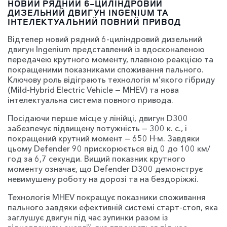
НОВИЙ РЯДНИЙ 6-ЦИЛІНДРОВИЙ
ДИЗЕЛЬНИЙ ДВИГУН INGENIUM ТА
ІНТЕЛЕКТУАЛЬНИЙ ПОВНИЙ ПРИВОД
Відтепер новий рядний 6-циліндровий дизельний
двигун Ingenium представлений із вдосконаленою
передачею крутного моменту, плавною реакцією та
покращеними показниками споживання пального.
Ключову роль відіграють технологія м’якого гібриду
(Mild-Hybrid Electric Vehicle — MHEV) та нова
інтелектуальна система повного привода.
Посідаючи перше місце у лінійці, двигун D300
забезпечує підвищену потужність — 300 к. с., і
покращений крутний момент — 650 Н·м. Завдяки
цьому Defender 90 прискорюється від 0 до 100 км/
год за 6,7 секунди. Вищий показник крутного
моменту означає, що Defender D300 демонструє
невимушену роботу на дорозі та на бездоріжжі.
Технологія MHEV покращує показники споживання
пального завдяки ефективній системі старт-стоп, яка
заглушує двигун під час зупинки разом із