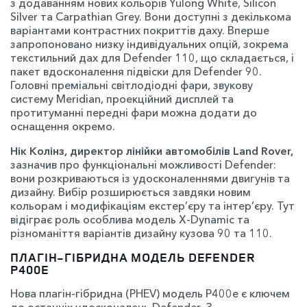
з додаванням нових кольорів Yulong White, Silicon
Silver та Carpathian Grey. Вони доступні з декількома
варіантами контрастних покриттів даху. Вперше
запропоновано низку індивідуальних опцій, зокрема
текстильний дах для Defender 110, що складається, і
пакет вдосконалення підвіски для Defender 90.
Головні преміальні світлодіодні фари, звукову
систему Meridian, проекційний дисплей та
протитуманні передні фари можна додати до
оснащення окремо.
Нік Колінз, директор лінійки автомобілів Land Rover,
зазначив про функціональні можливості Defender:
вони розкриваються із удосконаленнями двигунів та
дизайну. Вибір розширюється завдяки новим
кольорам і модифікаціям екстер’єру та інтер’єру. Тут
відіграє роль особлива модель X-Dynamic та
різноманіття варіантів дизайну кузова 90 та 110.
ПЛАГІН-ГІБРИДНА МОДЕЛЬ DEFENDER
P400E
Нова плагін-гібридна (PHEV) модель P400e є ключем
до останніх удосконалень Defender. З