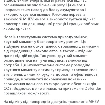
відновленням енергії, яка втрачається під час
гальмування чи уповільнення руху. Ця енергія
направляється назад до блоку акумулятора і
використовується пізніше. Ключова перевага
технології MHEV: енергія використовується під час
прискорення для швидшої реакції і кращих робочих
характеристик.
Нова інтелектуальна система приводу змінює
крутний момент у безперервному режимі. Це
відбувається на основі даних, отриманих датчиками
від середовища навколо авто, а також — вхідних
даних від дій водія. Так увесь крутний момент
розподіляється на ту чи іншу вісь, залежно від
потреби. Ця інтелектуальна система розподілу
крутного моменту оптимізує привод стосовно сили
зчеплення, динаміки руху на дорозі та ефективності
привода, в результаті покращуючи показники
споживання пального та скорочуючи обсяг викидів
CO2. Водночас це не впливає на притаманні Defender
позашляхові можливості.
На відміну від попередніх двигунів, технологія MHEV