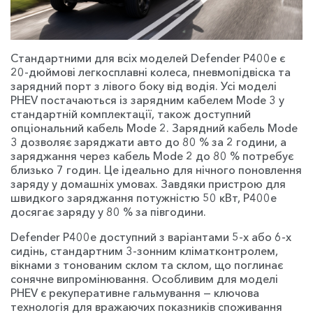
Стандартними для всіх моделей Defender P400e є
20-дюймові легкосплавні колеса, пневмопідвіска та
зарядний порт з лівого боку від водія. Усі моделі
PHEV постачаються із зарядним кабелем Mode 3 у
стандартній комплектації, також доступний
опціональний кабель Mode 2. Зарядний кабель Mode
3 дозволяє заряджати авто до 80 % за 2 години, а
заряджання через кабель Mode 2 до 80 % потребує
близько 7 годин. Це ідеально для
нічного поновлення
заряду у домашніх умовах. Завдяки пристрою для
швидкого заряджання потужністю 50 кВт, P400e
досягає заряду у 80 % за півгодини.
Defender P400e доступний з варіантами 5-х або 6-х
сидінь, стандартним 3-зонним кліматконтролем,
вікнами з тонованим склом та склом, що поглинає
сонячне випромінювання. Особливим для моделі
PHEV є рекуперативне гальмування — ключова
технологія для вражаючих показників споживання