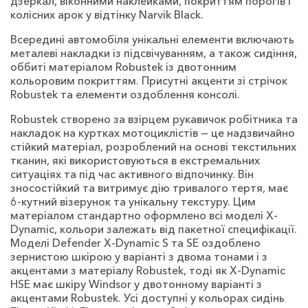
дзеркал, віконними наклейками, покриттям порогів і
колісних арок у відтінку Narvik Black.
Всередині автомобіля унікальні елементи включають
металеві накладки із підсвічуванням, а також сидіння,
оббиті матеріалом Robustek із двотонним
кольоровим покриттям. Присутні акценти зі стрічок
Robustek та елементи оздоблення консолі.
Robustek створено за взірцем рукавичок робітника та
накладок на куртках мотоциклістів — це надзвичайно
стійкий матеріал, розроблений на основі текстильних
тканин, які використовуються в екстремальних
ситуаціях та під час активного відпочинку. Він
зносостійкий та витримує дію тривалого тертя, має
6-кутний візерунок та унікальну текстуру. Цим
матеріалом стандартно оформлено всі моделі X-
Dynamic, кольори залежать від пакетної специфікації.
Моделі Defender X-Dynamic S та SE оздоблено
зернистою шкірою у варіанті з двома тонами і з
акцентами з матеріалу Robustek, тоді як X-Dynamic
HSE має шкіру Windsor у двотонному варіанті з
акцентами Robustek. Усі доступні у кольорах сидінь