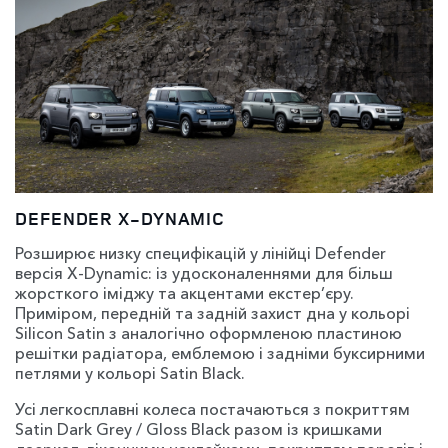
DEFENDER X-DYNAMIC
Розширює низку специфікацій у лінійці Defender
версія X-Dynamic: із удосконаленнями для більш
жорсткого іміджу та акцентами екстер’єру.
Приміром, передній та задній захист дна у кольорі
Silicon Satin з аналогічно оформленою пластиною
решітки радіатора, емблемою і задніми буксирними
петлями у кольорі Satin Black.
Усі легкосплавні колеса постачаються з покриттям
Satin Dark Grey / Gloss Black разом із кришками