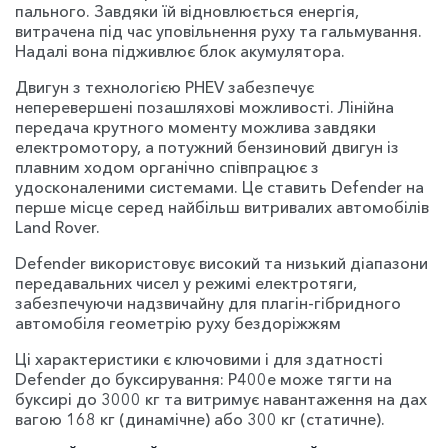
пального. Завдяки їй відновлюється енергія,
витрачена під час уповільнення руху та гальмування.
Надалі вона підживлює блок акумулятора.
Двигун з технологією PHEV забезпечує
неперевершені позашляхові можливості. Лінійна
передача крутного моменту можлива завдяки
електромотору, а потужний бензиновий двигун із
плавним ходом органічно співпрацює з
удосконаленими системами. Це ставить Defender на
перше місце серед найбільш витривалих автомобілів
Land Rover.
Defender використовує високий та низький діапазони
передавальних чисел у режимі електротяги,
забезпечуючи надзвичайну для плагін-гібридного
автомобіля геометрію руху бездоріжжям
Ці характеристики є ключовими і для здатності
Defender до буксирування: P400e може тягти на
буксирі до 3000 кг та витримує навантаження на дах
вагою 168 кг (динамічне) або 300 кг (статичне).