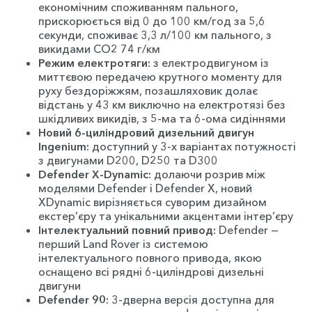
економічним споживанням пального,
прискорюється від 0 до 100 км/год за 5,6
секунди, споживає 3,3 л/100 км пального, з
викидами CO2 74 г/км
Режим електротяги:
з електродвигуном із
миттєвою передачею крутного моменту для
руху бездоріжжям, позашляховик долає
відстань у 43 км виключно на електротязі без
шкідливих викидів, з 5-ма та 6-ома сидіннями
Новий 6-циліндровий дизельний двигун
Ingenium:
доступний у 3-х варіантах потужності
з двигунами D200, D250 та D300
Defender X-Dynamic:
долаючи розрив між
моделями Defender і Defender X, новий
XDynamic вирізняється суворим дизайном
екстер’єру та унікальними акцентами інтер’єру
Інтелектуальний повний привод:
Defender —
перший Land Rover із системою
інтелектуального повного привода, якою
оснащено всі рядні 6-циліндрові дизельні
двигуни
Defender 90:
3-дверна версія доступна для