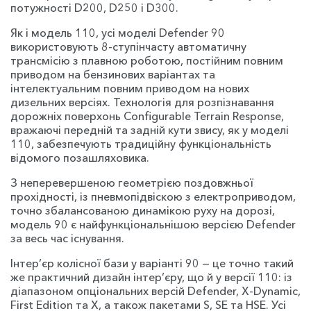
потужності D200, D250 і D300.
Як і модель 110, усі моделі Defender 90
використовують 8-ступінчасту автоматичну
трансмісію з плавною роботою, постійним повним
приводом на бензинових варіантах та
інтелектуальним повним приводом на нових
дизельних версіях. Технологія для розпізнавання
дорожніх поверхонь Configurable Terrain Response,
вражаючі передній та задній кути звису, як у моделі
110, забезпечують традиційну функціональність
відомого позашляховика.
З неперевершеною геометрією поздовжньої
прохідності, із пневмопідвіскою з електроприводом,
точно збалансованою динамікою руху на дорозі,
модель 90 є найфункціональнішою версією Defender
за весь час існування.
Інтер’єр колісної бази у варіанті 90 — це точно такий
же практичний дизайн інтер’єру, що й у версії 110: із
діапазоном опціональних версій Defender, X-Dynamic,
First Edition та X, а також пакетами S, SE та HSE. Усі