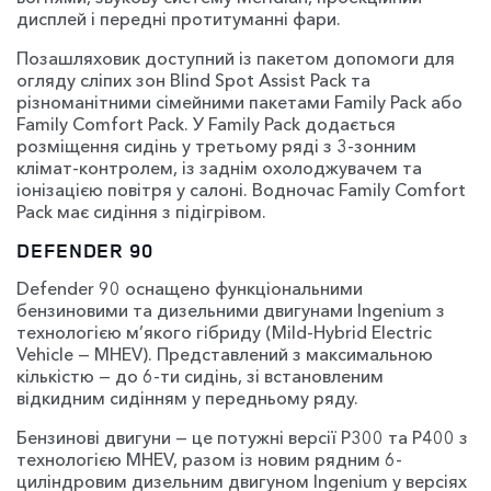
дисплей і передні протитуманні фари.
Позашляховик доступний із пакетом допомоги для
огляду сліпих зон Blind Spot Assist Pack та
різноманітними сімейними пакетами Family Pack або
Family Comfort Pack. У Family Pack додається
розміщення сидінь у третьому ряді з 3-зонним
клімат-контролем, із заднім охолоджувачем та
іонізацією повітря у салоні. Водночас Family Comfort
Pack має сидіння з підігрівом.
DEFENDER 90
Defender 90 оснащено функціональними
бензиновими та дизельними двигунами Ingenium з
технологією м’якого гібриду (Mild-Hybrid Electric
Vehicle — MHEV). Представлений з максимальною
кількістю — до 6-ти сидінь, зі встановленим
відкидним сидінням у передньому ряду.
Бензинові двигуни — це потужні версії P300 та P400 з
технологією MHEV, разом із новим рядним 6-
циліндровим дизельним двигуном Ingenium у версіях