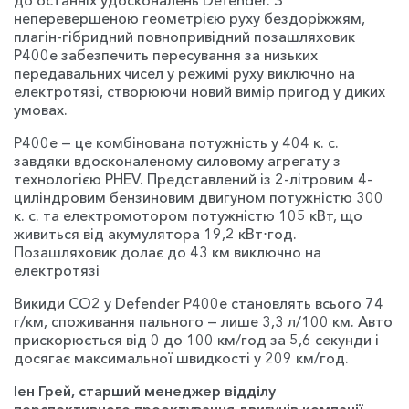
неперевершеною геометрією руху бездоріжжям,
плагін-гібридний повнопривідний позашляховик
P400e забезпечить пересування за низьких
передавальних чисел у режимі руху виключно на
електротязі, створюючи новий вимір пригод у диких
умовах.
P400e — це комбінована потужність у 404 к. c.
завдяки вдосконаленому силовому агрегату з
технологією PHEV. Представлений із 2-літровим 4-
циліндровим бензиновим двигуном потужністю 300
к. с. та електромотором потужністю 105 кВт, що
живиться від акумулятора 19,2 кВт⋅год.
Позашляховик долає до 43 км виключно на
електротязі
Викиди CO2 у Defender P400e становлять всього 74
г/км, споживання пального — лише 3,3 л/100 км. Авто
прискорюється від 0 до 100 км/год за 5,6 секунди і
досягає максимальної швидкості у 209 км/год.
Іен Грей, старший менеджер відділу
перспективного проектування двигунів компанії