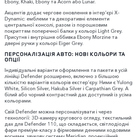
Ebony, Khaki, Ebony та Acorn або Lunar.
Акцентів додає чергове оновлення в інтер’єрі X-
Dynamic: емблеми та декоративні елементи
центральної консолі, разом із порошковим
покриттям поперечної балки у кольорі Light Grey.
Присутня і внутрішня оббивка Ebony Morzine та
дверні ручки у кольорі Eiger Grey.
ПЕРСОНАЛІЗАЦІЯ АВТО: НОВІ КОЛЬОРИ ТА
ОПЦІЇ
Індивідуальні варіанти оформлення та пакети в усій
лінійці Defender розширено, включно з більшою
кількістю варіантів кольорів екстер’єру. Ними є Yulong
White, Silicon Silver, Hakuba Silver і Carpathian Grey. А
білий або чорний контрастний дах доступний із усіма
кольорами.
Свій Defender можна персоналізувати і через
технології: 3D-камеру кругового огляду, текстильний
дах для Defender 110, що складається, світлодіодні
фари преміум-класу з фірмовими денними ходовими
вогнями, звукову систему Meridian, проекційний