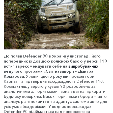
До появи
Defender
90 в Україні у листопаді, його
попередник із довшою колісною базою у версії 110
встиг зарекомендувати себе на
випробуваннях
ведучого програми «Світ навиворіт» Дмитра
Комарова.
У липні цього року він проїхав гори
Карпат та підтвердив всюдихідність Defender 110.
Компактнішу версію у кузові 90 розроблено за
аналогічними алгоритмами і вона здатна підкорити
будь-яку поверхню. Високі гори, піски і броди — авто
аналізує різні покриття та адаптує системи авто для
усіх умов бездоріжжя. У водних перешкодах
Defender 90
підіймається над поверхнею за