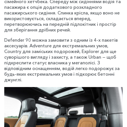
сімейного хетчбека. Спереду між сидіннями водія та
пасажира є опція додаткового розкладного
пасажирського сидіння. Спинка крісла, якщо воно не
використовується, складається вперед,
перетворюючись на передній підлокітник і простір
для зберігання дрібних речей.
Defender 90 можна замовити з одним із 4-х пакетів
аксесуарів. Adventure для екстремальних умов,
Country для заміських подорожей, Explorer для ще
суворішого вигляду і захисту, а також Urban — щоб
підкреслити статус власника у мегаполісі. З
відповідним оснащенням, водій легко подорожує за
будь-яких екстремальних умов і підкорює бетонні
джунглі.