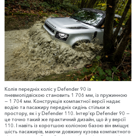
Колія передніх коліс у Defender 90 із
пневмопідвіскою становить 1 706 мм, із пружинною
— 1 704 мм. Конструкція компактної версії надає
водію та пасажиру передніх сидінь стільки ж
простору, як і у Defender 110. Інтер’єр Defender 90 —
це точно такий же практичний дизайн, що й у версії
110. І навіть із коротшою колісною базою він вміщує
шість пасажирів, маючи довжину кузова компактного