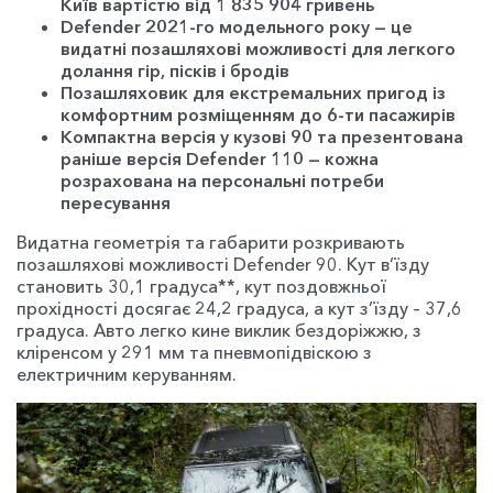
Київ вартістю від 1 835 904 гривень
Defender
2021-го модельного року
—
це
видатні позашляхові можливості для легкого
долання гір, пісків і бродів
Позашляховик для екстремальних пригод із
комфортним розміщенням до 6-ти пасажирів
Компактна версія у кузові 90 та презентована
раніше версія
Defender
110 — кожна
розрахована на персональні потреби
пересування
Видатна геометрія та габарити розкривають
позашляхові можливості Defender 90. Кут в’їзду
становить 30,1 градуса**, кут поздовжньої
прохідності досягає 24,2 градуса, а кут з’їзду – 37,6
градуса. Авто легко кине виклик бездоріжжю, з
кліренсом у 291 мм та пневмопідвіскою з
електричним керуванням.