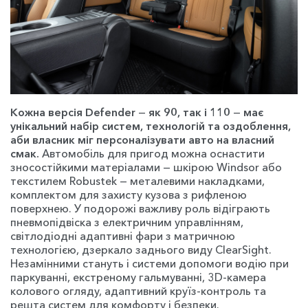
Кожна версія
Defender
—
як 90, так і 110
—
має
унікальний набір систем, технологій та оздоблення,
аби власник міг персоналізувати авто на власний
смак.
Автомобіль для пригод можна оснастити
зносостійкими матеріалами — шкірою Windsor або
текстилем Robustek — металевими накладками,
комплектом для захисту кузова з рифленою
поверхнею. У подорожі важливу роль відіграють
пневмопідвіска з електричним управлінням,
світлодіодні адаптивні фари з матричною
технологією, дзеркало заднього виду ClearSight.
Незамінними стануть і системи допомоги водію при
паркуванні, екстреному гальмуванні, 3D-камера
колового огляду, адаптивний круїз-контроль та
решта систем для комфорту і безпеки.