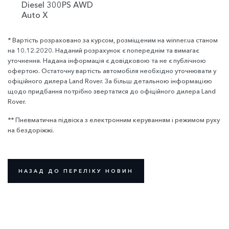
Diesel 300PS AWD
Auto X
* Вартість розраховано за курсом, розміщеним на winner.ua станом
на 10.12.2020. Наданий розрахунок є попереднім та вимагає
уточнення. Надана інформація є довідковою та не є публічною
офертою. Остаточну вартість автомобіля необхідно уточнювати у
офіційного дилера Land Rover. За більш детальною інформацією
щодо придбання потрібно звертатися до офіційного дилера Land
Rover.
** Пневматична підвіска з електронним керуванням і режимом руху
на бездоріжжі.
НАЗАД ДО ПЕРЕЛІКУ НОВИН