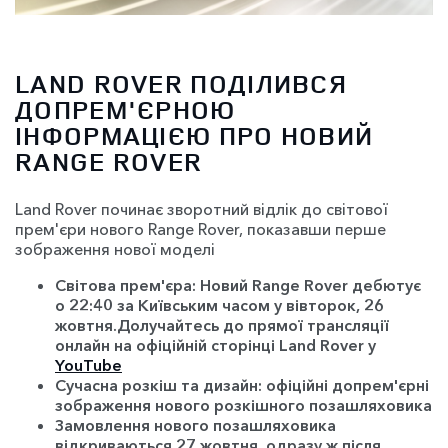
LAND ROVER ПОДІЛИВСЯ
ДОПРЕМ'ЄРНОЮ
ІНФОРМАЦІЄЮ ПРО НОВИЙ
RANGE ROVER
Land Rover починає зворотний відлік до світової
прем'єри нового Range Rover, показавши перше
зображення нової моделі
Світова прем'єра: Новий Range Rover дебютує
о 22:40 за Київським часом у вівторок, 26
жовтня.Долучайтесь до прямої трансляції
онлайн на офіційній сторінці Land Rover у
YouTube
Сучасна розкіш та дизайн: офіційні допрем'єрні
зображення нового розкішного позашляховика
Замовлення нового позашляховика
відкриваються 27 жовтня, одразу ж після