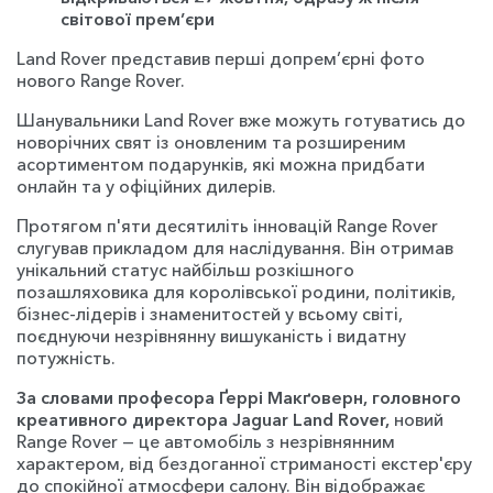
світової прем’єри
Land Rover представив перші допрем’єрні фото
нового Range Rover.
Шанувальники Land Rover вже можуть готуватись до
новорічних свят із оновленим та розширеним
асортиментом подарунків, які можна придбати
онлайн та у офіційних дилерів.
Протягом п'яти десятиліть інновацій Range Rover
слугував прикладом для наслідування. Він отримав
унікальний статус найбільш розкішного
позашляховика для королівської родини, політиків,
бізнес-лідерів і знаменитостей у всьому світі,
поєднуючи незрівнянну вишуканість і видатну
потужність.
За словами професора Ґеррі Макґоверн, головного
креативного директора Jaguar Land Rover,
новий
Range Rover — це автомобіль з незрівнянним
характером, від бездоганної стриманості екстер'єру
до спокійної атмосфери салону. Він відображає