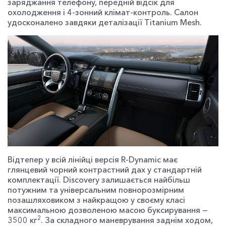
заряджання телефону, передній відсік для
охолодження і 4-зонний клімат-контроль. Салон
удосконалено завдяки деталізації Titanium Mesh.
Відтепер у всій лінійці версія R-Dynamic має
глянцевий чорний контрастний дах у стандартній
комплектації. Discovery залишається найбільш
потужним та універсальним повнорозмірним
позашляховиком з найкращою у своєму класі
максимальною дозволеною масою буксирування —
2
3500 кг
. За складного маневрування заднім ходом,