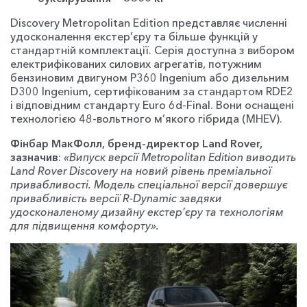
Discovery Metropolitan Edition представляє численні
удосконалення екстер’єру та більше функцій у
стандартній комплектації. Серія доступна з вибором
електрифікованих силових агрегатів, потужним
бензиновим двигуном P360 Ingenium або дизельним
D300 Ingenium, сертифікованим за стандартом RDE2
і відповідним стандарту Euro 6d-Final. Вони оснащені
технологією 48-вольтного м’якого гібрида (MHEV).
Фінбар МакФолл, бренд-директор Land Rover,
зазначив
:
«Випуск версії Metropolitan Edition виводить
Land Rover Discovery на новий рівень преміальної
привабливості. Модель спеціальної версії довершує
привабливість версії R-Dynamic завдяки
удосконаленому дизайну екстер’єру та технологіям
для підвищення комфорту».