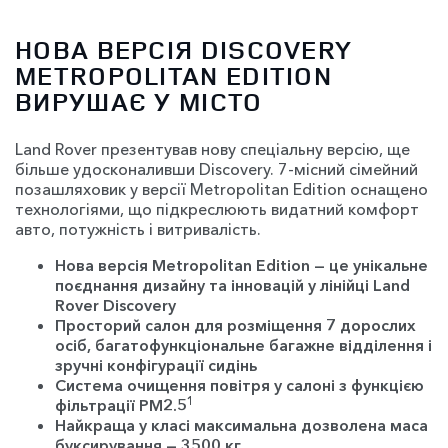
НОВА ВЕРСІЯ DISCOVERY
METROPOLITAN EDITION
ВИРУШАЄ У МІСТО
Land Rover презентував нову спеціальну версію, ще
більше удосконаливши Discovery. 7-місний сімейний
позашляховик у версії Metropolitan Edition оснащено
технологіями, що підкреслюють видатний комфорт
авто, потужність і витривалість.
Нова версія
Metropolitan
Edition
— це унікальне
поєднання дизайну та інновацій у лінійці
Land
Rover
Discovery
Просторий салон для розміщення 7 дорослих
осіб, багатофункціональне багажне відділення і
зручні конфігурації сидінь
Система очищення повітря у салоні з функцією
1
фільтрації PM2.5
Найкраща у класі максимальна дозволена маса
буксирування — 3500 кг