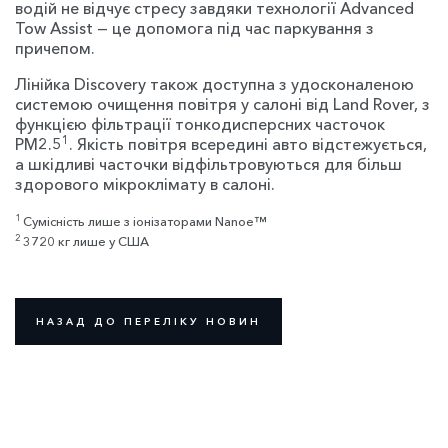
водій не відчує стресу завдяки технології Advanced
Tow Assist — це допомога під час паркування з
причепом.
Лінійка Discovery також доступна з удосконаленою
системою очищення повітря у салоні від Land Rover, з
функцією фільтрації тонкодисперсних часточок
1
PM2.5
. Якість повітря всередині авто відстежується,
а шкідливі часточки відфільтровуються для більш
здорового мікроклімату в салоні.
1
Сумісність лише з іонізаторами Nanoe™
2
3720 кг лише у США
НАЗАД ДО ПЕРЕЛІКУ НОВИН