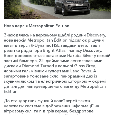
Нова версія Metropolitan Edition
Знаходячись на верхньому щаблі родини Discovery,
нова версія Metropolitan Edition підсилює рішучий
вигляд версії R-Dynamic HSE завдяки деталізації
решітки радіатора Bright Atlas і напису Discovery.
Вони доповнюються вставками Hakuba Silver у нижній
частині бампера, 22-дюймовими легкосплавними
дисками Diamond Turned у кольорі Gloss Grey,
чорними гальмівними супортами Land Rover. А
загартоване тоноване скло, панорамний дах із
зсувним люком та електричною шторкою — окремі
деталі для неперевершеного вигляду Metropolitan
Edition.
До стандартних функцій нової версії також
належать: система відображення інформації на
вітровому склі та підігрів керма, бездротове