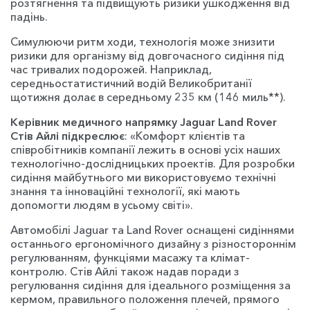
розтягнення та підвищують ризики ушкодження від
падінь.
Симулюючи ритм ходи, технологія може знизити
ризики для організму від довгочасного сидіння під
час тривалих подорожей. Наприклад,
середньостатистичний водій Великобританії
щотижня долає в середньому 235 км (146 миль**).
Керівник медичного напрямку Jaguar Land Rover
Стів Айлі підкреслює
: «Комфорт клієнтів та
співробітників компанії лежить в основі усіх наших
технологічно-дослідницьких проектів. Для розробки
сидіння майбутнього ми використовуємо технічні
знання та інноваційні технології, які мають
допомогти людям в усьому світі».
Автомобілі Jaguar та Land Rover оснащені сидіннями
останнього ергономічного дизайну з різностороннім
регулюванням, функціями масажу та клімат-
контролю. Стів Айлі також надав поради з
регулювання сидіння для ідеального розміщення за
кермом, правильного положення плечей, прямого