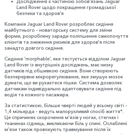
Дослідження є частиною зобов'язань Jaguar
Land Rover щодо покращення громадської
безпеки та здоров'я
Компанія Jaguar Land Rover розробляє сидіння
майбутнього – новаторську систему для зміни
форми, розроблену заради поліпшення самопочуття
клієнтів та зниження ризиків для здоров'я після
занадто довгого сидіння.
Сидіння ‘morphable’, яке тестується відділом Jaguar
Land Rover із внутрішніх досліджень, має низку
датчиків під обшивкою сидіння. Вони створюють
безперервне мікрорегулювання, яке змушує мозок
думати, що ви рухаєтеся пішки. Система дозволяє
датчикам індивідуально адаптовувати сидіння під
водія та кожного пасажира.
За статистикою, більше чверті людей у всьому світі –
1,4 мільярда – ведуть малорухливий спосіб життя*.
Це спричиняє скорочення м’язів у ногах, стегнах і
тканинах сідниць, викликаючи біль у спині. Ослаблені
м’язи також провокують травмування після їх