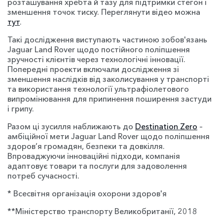
розташування хребта й тазу для підтримки стегон і
зменшення точок тиску. Переглянути відео можна
тут
.
Такі дослідження виступають частиною зобов'язань
Jaguar Land Rover щодо постійного поліпшення
зручності клієнтів через технологічні інновації.
Попередні проекти включали дослідження зі
зменшення наслідків від заколисування у транспорті
та використання технології ультрафіолетового
випромінювання для припинення поширення застуди
і грипу.
Разом ці зусилля наближають до
Destination Zero
–
амбіційної мети Jaguar Land Rover щодо поліпшення
здоров’я громадян, безпеки та довкілля.
Впроваджуючи інноваційні підходи, компанія
адаптовує товари та послуги для задоволення
потреб сучасності.
* Всесвітня організація охорони здоров'я
**Міністерство транспорту Великобританії, 2018