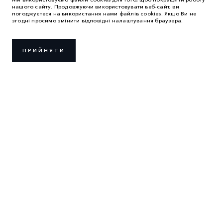
нашого сайту. Продовжуючи використовувати веб-сайт, ви
погоджуєтеся на використання нами файлів cookies. Якщо Ви не
згодні просимо змінити відповідні налаштування браузера.
ПРИЙНЯТИ
ПРАВИЛА ВИКОРИСТАННЯ
ПОЛІТИКА КОНФІДЕНЦІЙНОСТІ
ВИКОРИСТАННЯ COOKIES
LAND ROVER УКРАЇНА
2026 © ТОВ «АВТОЛАЙФ ЦЕНТР»
м. Київ, вул. Крайня, 1
Код ЄДРПОУ: 35222000
* Ціна є орієнтовною, остаточна ціна визначається дилером в
договорі купівлі-продажу.
Дані про витрати палива надані в результаті офіційних
випробувань виробника відповідно до законодавства ЄС.