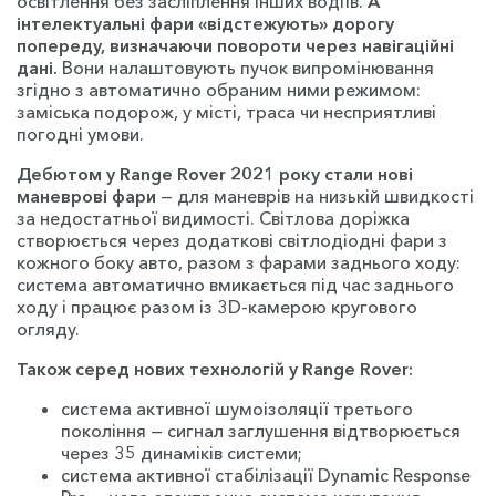
освітлення без засліплення інших водіїв.
А
інтелектуальні фари «відстежують» дорогу
попереду, визначаючи повороти через навігаційні
дані.
Вони налаштовують пучок випромінювання
згідно з автоматично обраним ними режимом:
заміська подорож, у місті, траса чи несприятливі
погодні умови.
Дебютом у Range Rover 2021 року стали нові
маневрові фари
— для маневрів на низькій швидкості
за недостатньої видимості. Світлова доріжка
створюється через додаткові світлодіодні фари з
кожного боку авто, разом з фарами заднього ходу:
система автоматично вмикається під час заднього
ходу і працює разом із 3D-камерою кругового
огляду.
Також серед нових технологій у Range Rover:
система активної шумоізоляції третього
покоління — сигнал заглушення відтворюється
через 35 динаміків системи;
система активної стабілізації Dynamic Response