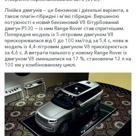
Лінійка двигунів — це бензинові і дизельні варіанти, а
також плагін-гібридні і м’які гібридні. Вершиною
потужності є новий бензиновий V8 бітурбований
двигун P530 — із ним Range Rover став спритнішим.
Попередня модель із 5-літровим двигуном V8
прискорювалася від 0 до 100 км/год за 5,4 с, нова ж
модель із 4,4-літровим двигуном V8 прискорюється
за 4,6 с. А витрати пального у новому Range Rover із
двигуном V8 зменшилися на 17 %, становлячи 12 л на
100 км у комбінованому циклі.