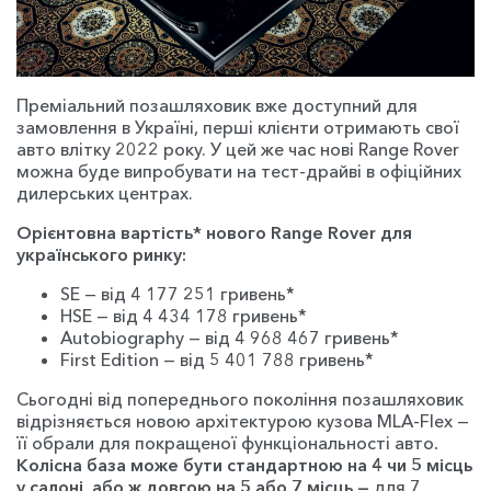
Преміальний позашляховик вже доступний для
замовлення в Україні, перші клієнти отримають свої
авто влітку 2022 року. У цей же час нові Range Rover
можна буде випробувати на тест-драйві в офіційних
дилерських центрах.
Орієнтовна вартість* нового Range Rover для
українського ринку:
SE — від 4 177 251 гривень*
HSE — від 4 434 178 гривень*
Autobiography — від 4 968 467 гривень*
First Edition — від 5 401 788 гривень*
Сьогодні від попереднього покоління позашляховик
відрізняється новою архітектурою кузова MLA-Flex —
її обрали для покращеної функціональності авто
.
Колісна база може бути стандартною на 4 чи 5 місць
у салоні, або ж довгою на 5 або 7 місць —
для 7