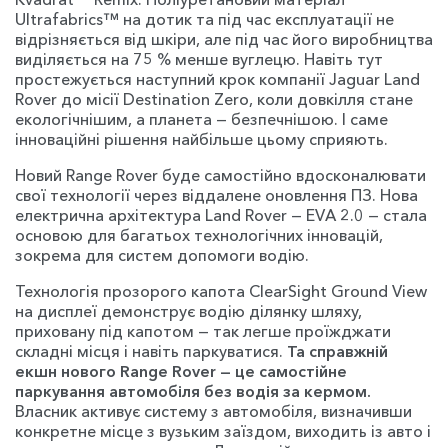
Ultrafabrics™ на дотик та під час експлуатації не
відрізняється від шкіри, але під час його виробництва
виділяється на 75 % менше вуглецю. Навіть тут
простежується наступний крок компанії Jaguar Land
Rover до місії Destination Zero, коли довкілля стане
екологічнішим, а планета — безпечнішою. І саме
інноваційні рішення найбільше цьому сприяють.
Новий Range Rover буде самостійно вдосконалювати
свої технології через віддалене оновлення ПЗ. Нова
електрична архітектура Land Rover — EVA 2.0 — стала
основою для багатьох технологічних інновацій,
зокрема для систем допомоги водію.
Технологія прозорого капота ClearSight Ground View
на дисплеї демонструє водію ділянку шляху,
приховану під капотом — так легше проїжджати
складні місця і навіть паркуватися.
Та справжній
екшн нового Range Rover — це самостійне
паркування автомобіля без водія за кермом.
Власник активує систему з автомобіля, визначивши
конкретне місце з вузьким заїздом, виходить із авто і