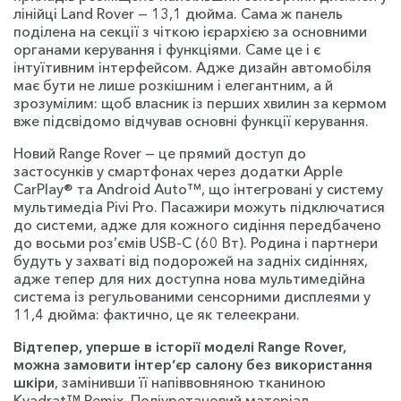
лінійці Land Rover — 13,1 дюйма. Сама ж панель
поділена на секції з чіткою ієрархією за основними
органами керування і функціями. Саме це і є
інтуїтивним інтерфейсом. Адже дизайн автомобіля
має бути не лише розкішним і елегантним, а й
зрозумілим: щоб власник із перших хвилин за кермом
вже підсвідомо відчував основні функції керування.
Новий Range Rover — це прямий доступ до
застосунків у смартфонах через додатки Apple
CarPlay® та Android Auto™, що інтегровані у систему
мультимедіа Pivi Pro. Пасажири можуть підключатися
до системи, адже для кожного сидіння передбачено
до восьми роз’ємів USB-C (60 Вт). Родина і партнери
будуть у захваті від подорожей на задніх сидіннях,
адже тепер для них доступна нова мультимедійна
система із регульованими сенсорними дисплеями у
11,4 дюйма: фактично, це як телеекрани.
Відтепер, уперше в історії моделі Range Rover,
можна замовити інтер’єр салону без використання
шкіри
, замінивши її напіввовняною тканиною
Kvadrat™ Remix. Поліуретановий матеріал