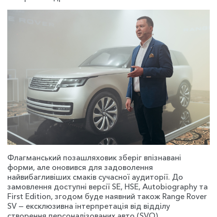
Флагманський позашляховик зберіг впізнавані
форми, але оновився для задоволення
найвибагливіших смаків сучасної аудиторії. До
замовлення доступні версії SE, HSE, Autobiography та
First Edition, згодом буде наявний також Range Rover
SV — ексклюзивна інтерпретація від відділу
створення персоналізованих авто (SVO).