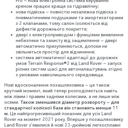
Pro — нова електронна система керування
креном працює краще за гідравлічну;
нова підвіска — повністю незалежна підвіска з
пневматичними подушками та амортизаторами
з 2 клапанами, тому салон ізолюється від
дефектів дорожнього покриття;
двері з електроприводом і функціями виявлення
небезпеки та захисту від защемлення — двері
автоматично призупиняються, допоки не
звільниться простір для відчинення;
система автоматичної адаптації до дорожніх
умов Terrain Response®2 від Land Rover — запуск
різних систем шасі для автоналаштувань згідно
з умовами навколишнього середовища.
Нові вдосконалення позашляховика — це також
крутний момент, який тепер розподіляється навіть
між лівим і правим задніми колесами, а не лише між
осями.
Також зменшився діаметр розвороту — для
стандартної колісної бази він становить менше 11
м.
Це найпрогресивніший показник для усіх Land
Rover на момент 2021 року. Вперше у позашляховику
Land Rover з’явилися й нові 23-дюймові легкосплавні