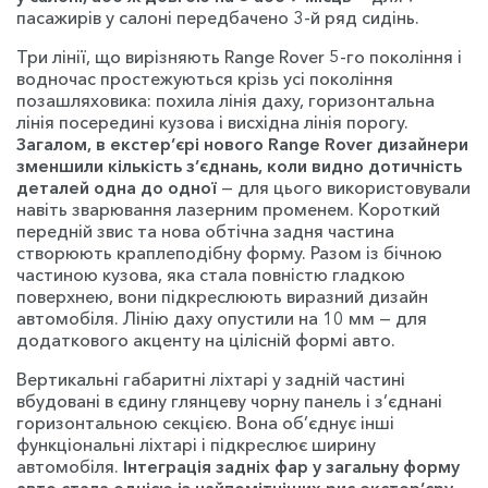
пасажирів у салоні передбачено 3-й ряд сидінь.
Три лінії, що вирізняють Range Rover 5-го покоління і
водночас простежуються крізь усі покоління
позашляховика: похила лінія даху, горизонтальна
лінія посередині кузова і висхідна лінія порогу.
Загалом, в екстер’єрі нового Range Rover дизайнери
зменшили кількість з’єднань, коли видно дотичність
деталей одна до одної
— для цього використовували
навіть зварювання лазерним променем. Короткий
передній звис та нова обтічна задня частина
створюють краплеподібну форму. Разом із бічною
частиною кузова, яка стала повністю гладкою
поверхнею, вони підкреслюють виразний дизайн
автомобіля. Лінію даху опустили на 10 мм — для
додаткового акценту на цілісній формі авто.
Вертикальні габаритні ліхтарі у задній частині
вбудовані в єдину глянцеву чорну панель і з’єднані
горизонтальною секцією. Вона об’єднує інші
функціональні ліхтарі і підкреслює ширину
автомобіля.
Інтеграція задніх фар у загальну форму
авто стала однією із найпомітніших рис екстер’єру