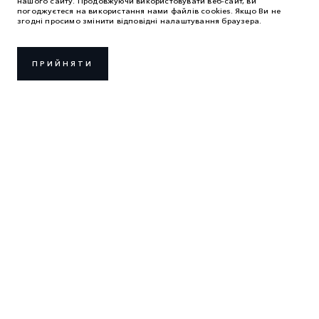
нашого сайту. Продовжуючи використовувати веб-сайт, ви
погоджуєтеся на використання нами файлів cookies. Якщо Ви не
згодні просимо змінити відповідні налаштування браузера.
ПРИЙНЯТИ
ПРАВИЛА ВИКОРИСТАННЯ
ПОЛІТИКА КОНФІДЕНЦІЙНОСТІ
ВИКОРИСТАННЯ COOKIES
LAND ROVER УКРАЇНА
2026 © ТОВ «АВТОЛАЙФ ЦЕНТР»
м. Київ, вул. Крайня, 1
Код ЄДРПОУ: 35222000
* Ціна є орієнтовною, остаточна ціна визначається дилером в
договорі купівлі-продажу.
Дані про витрати палива надані в результаті офіційних
випробувань виробника відповідно до законодавства ЄС.
Фактичне споживання палива може відрізнятися від досягнутого