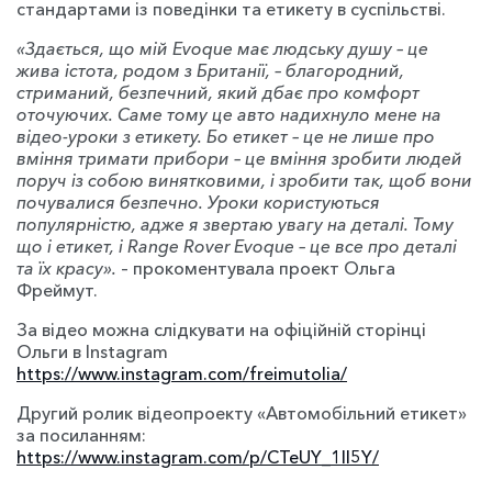
стандартами із поведінки та етикету в суспільстві.
«Здається, що мій Evoque має людську душу – це
жива істота, родом з Британії, – благородний,
стриманий, безпечний, який дбає про комфорт
оточуючих. Саме тому це авто надихнуло мене на
відео-уроки з етикету. Бо етикет – це не лише про
вміння тримати прибори – це вміння зробити людей
поруч із собою винятковими, і зробити так, щоб вони
почувалися безпечно. Уроки користуються
популярністю, адже я звертаю увагу на деталі. Тому
що і етикет, і Range Rover Evoque – це все про деталі
та їх красу».
– прокоментувала проект Ольга
Фреймут.
За відео можна слідкувати на офіційній сторінці
Ольги в Instagram
https://www.instagram.com/freimutolia/
Другий ролик відеопроекту «Автомобільний етикет»
за посиланням:
https://www.instagram.com/p/CTeUY_1Il5Y/