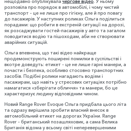
нещодавно опублікувала
чергове відео
. У ньому
розповіла про порядок в автомобілі, і чому чистий
транспорт – це не лише про гігієну, але й про повагу
до пасажирів. У наступних роликах Ольга поділиться
порадами: що робити в екстреній ситуації на дорозі,
як розсаджувати гостей-пасажирів у авто та загалом
поводитися водію та пішоходам, аби не створювати
аварійних ситуацій.
Ольга впевнена, що такі відео найкраще
продемонструють поширені помилки в суспільстві і
вкотре доведуть: етикет – це не лише гарні манери, а
почасти і безпека, особливо стосовно транспортних
засобів. Подібні ролики нагадають водіям і
пасажирам, що навіть у стресових ситуаціях потрібно
намагатися «зберігати обличчя» та манери, бо це
характеризує людину відповідним чином.
Новий Range Rover Evoque Ольга придбала цього літа
та одразу вирішила зробити власний внесок в
автомобільний етикет на дорогах України. Range
Rover – британський позашляховик, а сама Велика
Британія відома у всьому світі неперевершеними