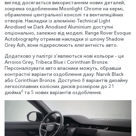
вигляд досягається використанням нових деталей,
зокрема оздобленням Moonlight Chrome на кермі,
обрамленні центральної консолі та вентиляційних
отворів. Накладки із алюмінію Technical Light
Anodised чи Dark Anodised Aluminium доступні
опціонально, залежно від моделі. Range Rover Evoque
Autobiography отримав накладки зі шпону Shadow
Grey Ash, вони підкреслюють елегантність авто.
Додатково у палітрі з’являються нові кольори – це
Arroios Grey, Tribeca Blue і Corinthian Bronze.
Персоналізувати авто власники можуть, обравши
контрастні варіанти оздоблення даху: Narvik Black
або Corinthian Bronze. Доступно 8 варіантів дизайну
легкосплавних колісних дисків розміром до 21
6
дюйма
та 5 нових варіантів оздоблення.