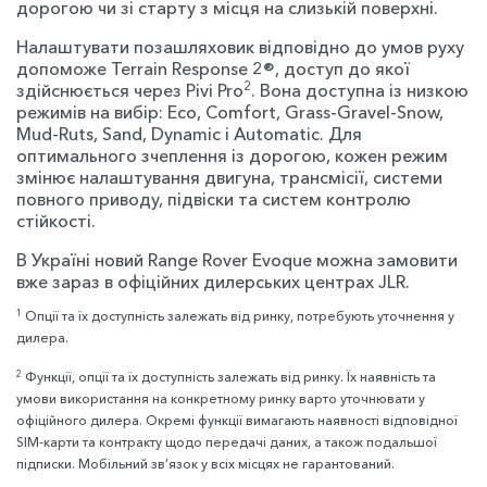
дорогою чи зі старту з місця на слизькій поверхні.
Налаштувати позашляховик відповідно до умов руху
допоможе Terrain Response 2®, доступ до якої
2
здійснюється через Pivi Pro
. Вона доступна із низкою
режимів на вибір: Eco, Comfort, Grass-Gravel-Snow,
Mud-Ruts, Sand, Dynamic і Automatic. Для
оптимального зчеплення із дорогою, кожен режим
змінює налаштування двигуна, трансмісії, системи
повного приводу, підвіски та систем контролю
стійкості.
В Україні новий Range Rover Evoque можна замовити
вже зараз в офіційних дилерських центрах JLR.
1
Опції та їх доступність залежать від ринку, потребують уточнення у
дилера.
2
Функції, опції та їх доступність залежать від ринку. Їх наявність та
умови використання на конкретному ринку варто уточнювати у
офіційного дилера. Окремі функції вимагають наявності відповідної
SIM-карти та контракту щодо передачі даних, а також подальшої
підписки. Мобільний зв’язок у всіх місцях не гарантований.