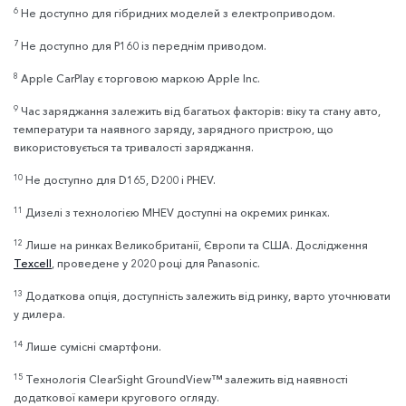
6
Не доступно для гібридних моделей з електроприводом.
7
Не доступно для P160 із переднім приводом.
8
Apple CarPlay є торговою маркою Apple Inc.
9
Час заряджання залежить від багатьох факторів: віку та стану авто,
температури та наявного заряду, зарядного пристрою, що
використовується та тривалості заряджання.
10
Не доступно для D165, D200 і PHEV.
11
Дизелі з технологією MHEV доступні на окремих ринках.
12
Лише на ринках Великобританії, Європи та США. Дослідження
Texcell
, проведене у 2020 році для Panasonic.
13
Додаткова опція, доступність залежить від ринку, варто уточнювати
у дилера.
14
Лише сумісні смартфони.
15
Технологія ClearSight GroundView™ залежить від наявності
додаткової камери кругового огляду.