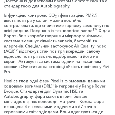
Доступна із додатковим пакетом Comfort Pack та є
стандартною для Autobiography.
Із функцією контролю CO
і фільтрацією PM2.5,
2
якість повітря у салоні можна постійно
контролювати, що сприятиме гарному самопочуттю
TM
всієї родини. Поєднана із технологією nanoe
X для
боротьби з хвороботворними мікроорганізмами,
система зменшує кількість запахів, бактерій та
алергенів. Спеціальний застосунок Air Quality Index
12
(AQI)
відстежує стан повітря всередині салону
відносно повітря ззовні, відображаючи його на
екрані. Активується система одним натисканням
кнопки «Очистити» на сторінці «Якість повітря» у Pivi
Pro.
Нові світлодіодні фари Pixel із фірмовими денними
1
ходовими вогнями (DRL)
інтегровані у Range Rover
Evoque. Стандартні для Dynamic HSE та
Autobiography, фари мають втричі більше
світлодіодів, ніж попередні матричні. Кожна фара
оснащена 4 піксельними модулями з 67 точно
керованими світлодіодами. Вони адаптуються до