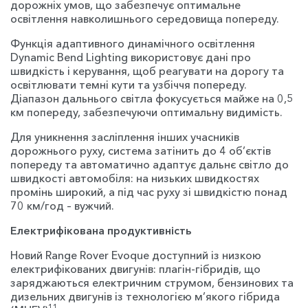
дорожніх умов, що забезпечує оптимальне
освітлення навколишнього середовища попереду.
Функція адаптивного динамічного освітлення
Dynamic Bend Lighting використовує дані про
швидкість і керування, щоб реагувати на дорогу та
освітлювати темні кути та узбіччя попереду.
Діапазон дальнього світла фокусується майже на 0,5
км попереду, забезпечуючи оптимальну видимість.
Для уникнення засліплення інших учасників
дорожнього руху, система затінить до 4 об’єктів
попереду та автоматично адаптує дальнє світло до
швидкості автомобіля: на низьких швидкостях
промінь широкий, а під час руху зі швидкістю понад
70 км/год – вужчий.
Електрифікована продуктивність
Новий Range Rover Evoque доступний із низкою
електрифікованих двигунів: плагін-гібридів, що
заряджаються електричним струмом, бензинових та
дизельних двигунів із технологією м’якого гібрида
11