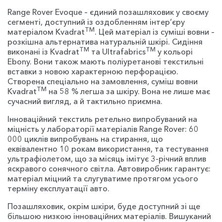
Range Rover Evoque – єдиний позашляховик у своєму
сегменті, доступний із оздобленням інтер’єру
TM
матеріалом Kvadrat
. Цей матеріал із суміші вовни –
розкішна альтернатива натуральній шкірі. Сидіння
TM
TM
виконані із Kvadrat
та Ultrafabrics
у кольорі
Ebony. Вони також мають поліуретанові текстильні
вставки з новою характерною перфорацією.
Створена спеціально на замовлення, суміш вовни
TM
Kvadrat
на 58 % легша за шкіру. Вона не лише має
сучасний вигляд, а й тактильно приємна.
Інноваційний текстиль ретельно випробуваний на
міцність у лабораторії матеріалів Range Rover: 60
000 циклів випробувань на стирання, що
еквівалентно 10 рокам використання, та тестування
ультрафіолетом, що за місяць імітує 3-річний вплив
яскравого сонячного світла. Автовиробник гарантує:
матеріал міцний та слугуватиме протягом усього
терміну експлуатації авто.
Позашляховик, окрім шкіри, буде доступний зі ще
більшою низкою інноваційних матеріалів. Вишуканий