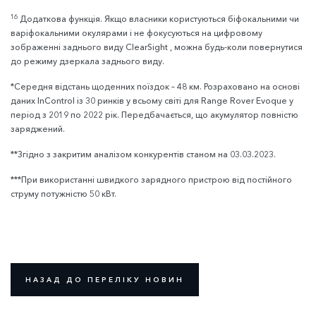
16
Додаткова функція. Якщо власники користуються біфокальними чи
варіфокальними окулярами і не фокусуються на цифровому
зображенні заднього виду ClearSight , можна будь-коли повернутися
до режиму дзеркала заднього виду.
*Середня відстань щоденних поїздок – 48 км. Розраховано на основі
даних InControl із 30 ринків у всьому світі для Range Rover Evoque у
період з 2019 по 2022 рік. Передбачається, що акумулятор повністю
заряджений.
**Згідно з закритим аналізом конкурентів станом на 03.03.2023.
***При використанні швидкого зарядного пристрою від постійного
струму потужністю 50 кВт.
НАЗАД ДО ПЕРЕЛІКУ НОВИН