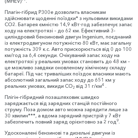
(MHEV)
.
Плагін-гібрид P300e дозволить власникам
здійснювати щоденні поїздки* з нульовими викидами
CO
2
. Батарея ємністю 14,9 кВт⋅год забезпечує запас
ходу на електротязі – до 62 км. Ефективний 3-
циліндровий бензиновий двигун Ingenium, поєднаний
із електродвигуном потужністю 80 кВт, має загальну
потужність 309 к.с. Авто прискорюється від 0 до 100
км/год за 6,4 секунди. Очікуваний запас ходу на
електротязі у реальних умовах становить до 48 км –
це можливо завдяки оновленому хімічному складу
батареї. Під час триваліших поїздок власники мають
абсолютний загальний запас ходу до 651 км у
4
реальних умовах, викиди CO
від 31 г/км
.
2
Плігін-гібридний позашляховик швидко
заряджається від зарядних станцій постійного
струму. Поза домом авто можна зарядити лише за
30 хвилин***, а вдома зарядний пристрій у 7 кВт
9
забезпечить повний заряд орієнтовно за 2 год
.
Удосконалені бензинові та дизельні двигуни із