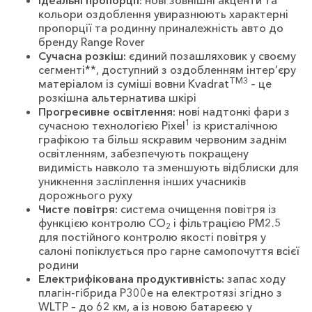
Ідеальні пропорції:
нові зовнішні акценти та
кольори оздоблення увиразнюють характерні
пропорції та родинну приналежність авто до
бренду Range Rover
Сучасна розкіш:
єдиний позашляховик у своєму
сегменті**, доступний з оздобленням інтер’єру
TM3
матеріалом із суміші вовни Kvadrat
– це
розкішна альтернатива шкірі
Прогресивне освітлення:
нові надтонкі фари з
1
сучасною технологією Pixel
із кристалічною
графікою та більш яскравим червоним заднім
освітленням, забезпечують покращену
видимість навколо та зменшують відблиски для
уникнення засліплення інших учасників
дорожнього руху
Чисте повітря:
система очищення повітря із
функцією контролю CO
і фільтрацією PM2.5
2
для постійного контролю якості повітря у
салоні попіклується про гарне самопочуття всієї
родини
Електрифікована продуктивність:
запас ходу
плагін-гібрида P300e на електротязі згідно з
WLTP – до 62 км, а із новою батареєю у