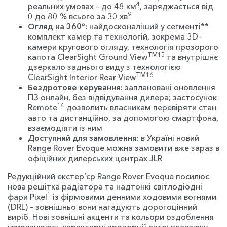
4
реальних умовах – до 48 км
, заряджається від
9
0 до 80 % всього за 30 хв
Огляд на 360°:
найдосконаліший у сегменті**
комплект камер та технологій, зокрема 3D-
камери кругового огляду, технологія прозорого
TM15
капота ClearSight Ground View
та внутрішнє
дзеркало заднього виду з технологією
TM16
ClearSight Interior Rear View
Бездротове керування:
заплановані оновлення
ПЗ онлайн, без відвідування дилера; застосунок
14
Remote
дозволить власникам перевіряти стан
авто та дистанційно, за допомогою смартфона,
взаємодіяти із ним
Доступний для замовлення:
в Україні новий
Range Rover Evoque можна замовити вже зараз в
офіційних дилерських центрах JLR
Редукційний екстер’єр Range Rover Evoque посилює
нова решітка радіатора та надтонкі світлодіодні
1
фари Pixel
із фірмовими денними ходовими вогнями
(DRL) – зовнішньо вони нагадують дорогоцінний
виріб. Нові зовнішні акценти та кольори оздоблення