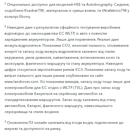
3
Опціонально доступно для моделей HSE та Autobiography. Сидіння,
оздоблені KvadratTM , матеріалом із суміші вовни, та UltrafabricsTM у
кольорі Ebony.
4
Наведені дані є результатом офіційного тестування виробника
відповідно до законодавства ЄС WLTP, із авто з повністю
зарядженим акумулятором. Лише для порівняння. Реальні дані
можуть відрізнятися. Показники CO2, економії пального, споживання
енергії та запасу ходу можуть відрізнятися залежно від стилю
керування, умов довкілля, навантаження, встановлених коліс та
аксесуарів, фактичного маршруту та стану акумулятора. Наведені
цифри стосуються європейських ринків ЄС6. Показники запасу ходу та
витрат пального для інших ринків опубліковані на сайті
www.landrover.com. Усі показники викидів, запасу ходу тощо лише для
електромобілів для ЄС згідно з WLTP (TEL). Дані про запас ходу
електромобілів базуються на серійному автомобілі за
стандартизованим маршрутом. Запас ходу залежить від стану
автомобіля, батареї, фактичного маршруту, навколишнього
середовища та стилю водіння
5
Оновлення ПЗ онлайн залежить від згоди водія, підключення до
мережі та доступності на ринку.