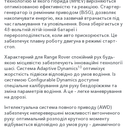
технологією м’якого гібрида (MHEV) вирізняються
оптимізованою ефективністю та реакцією. Стартер-
генератор із ремінним приводом (BiSG), дозволяє
накопичувати енергію, яка зазвичай втрачається під
час гальмування та уповільнення. Вона зберігається у
48-вольтній літій-іонній батареї і
перерозподіляється, коли авто прискорюється. Це
забезпечує плавну роботу двигуна в режимі старт-
стоп.
Характерний для Range Rover спокійний рух будь-
якою місцевістю забезпечують інноваційні технології
10
шасі. Система Adaptive Dynamics
оптимізує
жорсткість підвіски відповідно до умов водіння. Із
системою Configurable Dynamics доступне
спеціальне калібрування для руху бездоріжжям та
зміна параметрів водіння. А це – легке маневрування
на дорозі.
Інтелектуальна система повного приводу (AWD)
забезпечує неперевершені можливості витонченого
руху: оптимальний розподіл крутного моменту
відбувається відповідно до умов руху – динамічного