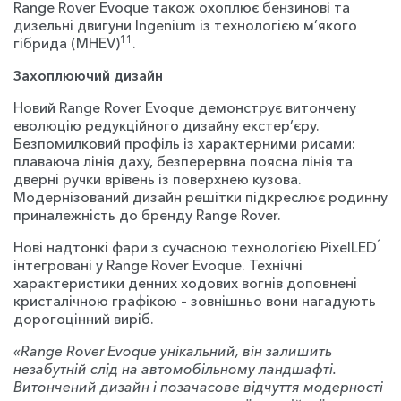
Range Rover Evoque також охоплює бензинові та
дизельні двигуни Ingenium із технологією м’якого
11
гібрида (MHEV)
.
Захоплюючий дизайн
Новий Range Rover Evoque демонструє витончену
еволюцію редукційного дизайну екстер’єру.
Безпомилковий профіль із характерними рисами:
плаваюча лінія даху, безперервна поясна лінія та
дверні ручки врівень із поверхнею кузова.
Модернізований дизайн решітки підкреслює родинну
приналежність до бренду Range Rover.
1
Нові надтонкі фари з сучасною технологією PixelLED
інтегровані у Range Rover Evoque. Технічні
характеристики денних ходових вогнів доповнені
кристалічною графікою – зовнішньо вони нагадують
дорогоцінний виріб.
«Range Rover Evoque унікальний, він залишить
незабутній слід на автомобільному ландшафті.
Витончений дизайн і позачасове відчуття модерності