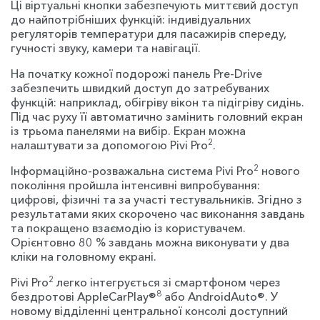
Ці віртуальні кнопки забезпечують миттєвий доступ
до найпотрібніших функцій: індивідуальних
регуляторів температури для пасажирів спереду,
гучності звуку, камери та навігації.
На початку кожної подорожі панель Pre-Drive
забезпечить швидкий доступ до затребуваних
функцій: наприклад, обігріву вікон та підігріву сидінь.
Під час руху її автоматично замінить головний екран
із трьома панелями на вибір. Екран можна
2
налаштувати за допомогою Pivi Pro
.
2
Інформаційно-розважальна система Pivi Pro
нового
покоління пройшла інтенсивні випробування:
цифрові, фізичні та за участі тестувальників. Згідно з
результатами яких скорочено час виконання завдань
та покращено взаємодію із користувачем.
Орієнтовно 80 % завдань можна виконувати у два
кліки на головному екрані.
2
Pivi Pro
легко інтегрується зі смартфоном через
8
бездротові AppleCarPlay®
або AndroidAuto®. У
новому відділенні центральної консолі доступний