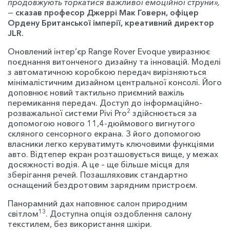
продовжують торкатися важливої емоційної струни»,
—
сказав професор Джеррі Мак Говерн, офіцер
Ордену Британської імперії, креативний директор
JLR.
Оновлений інтер’єр Range Rover Evoque увиразнює
поєднання витонченого дизайну та інновацій. Моделі
з автоматичною коробкою передач вирізняються
мінімалістичним дизайном центральної консолі. Його
доповнює новий тактильно приємний важіль
перемикання передач. Доступ до інформаційно-
2
розважальної системи Pivi Pro
здійснюється за
допомогою нового 11,4-дюймового вигнутого
скляного сенсорного екрана. З його допомогою
власники легко керуватимуть ключовими функціями
авто. Відтепер екран розташовується вище, у межах
досяжності водія. А це – ще більше місця для
зберігання речей. Позашляховик стандартно
оснащений бездротовим зарядним пристроєм.
Панорамний дах наповнює салон природним
13
світлом
. Доступна опція оздоблення салону
текстилем, без використання шкіри.