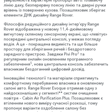
увиразнюють характерні пропорції авто: плаваючу
лінію даху, безперервну поясну лінію та дверні ручки
врівень із поверхнею кузова. Позашляховик зберігає
елементи ДНК дизайну Range Rover.
Філософія редукційного дизайну інтер’єру Range
Rover відображена у новому 11,4-дюймовому
вигнутому скляному сенсорному екрані, що «левітує»
посередині центральної консолі, у межах погляду
водія. А це – покращена видимість та ще більше
простору для зберігання речей і бездротового
2
зарядного пристрою. Завдяки Pivi Pro
та
регулярним онлайн оновленням програмного
5
забезпечення
, нова центральна консоль забезпечить
власникам бездоганний цифровий досвід.
Інноваційні технології та матеріали сприятимуть
комфортному перебуванню власника в оновленому
салоні авто. Range Rover Evoque отримав одну з
найдосконаліших у сегменті** систем очищення
повітря – Cabin Air Purification Plus. Позашляховик є
втіленням нового виміру сучасної розкоші, тому
пропонує варіанти оздоблення салону без