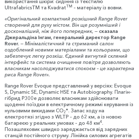
використання шкіри: сидіння із текстилю
TM
UltrafabricsTM та Kvadrat
– матеріалу із вовни.
«Оригінальний компактний розкішний Range Rover
створений для руху містом. Він ще розумніший і
досконаліший, ніж його попередник,
—
сказала
Джеральдіна Інгам, генеральний директор Range
Rover.
—
Мінімалістичний та стриманий салон
оздоблений новими матеріалами та кольорами, що
забезпечує легку розкіш. Єдиний вигнутий скляний
інтерфейс та система очищення повітря дозволяють
власникам насолоджуватися спокоєм – це характерна
риса Range Rover».
Range Rover Evoque представлений у версіях: Evoque
S, Dynamic SE, Dynamic HSE та Autobiography. Плагін-
гібрид P300e дозволяє власникам здійснювати
щоденні поїздки в електричному режимі керування із
нульовими викидами CO
*. Запас ходу на
2
електротязі згідно з WLTP – до 62 км, а із новою
4
батареєю у реальних умовах – до 48 км
.
Позашляховик швидко заряджається від зарядних
станцій постійного струму. Лінійка силових агрегатів