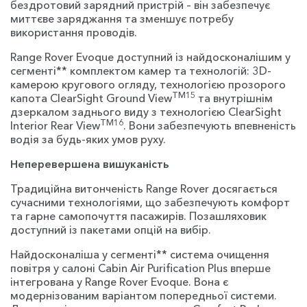
бездротовий зарядний пристрій – він забезпечує
миттєве заряджання та зменшує потребу
використання проводів.
Range Rover Evoque доступний із найдосконалішим у
сегменті** комплектом камер та технологій: 3D-
камерою кругового огляду, технологією прозорого
TM15
капота ClearSight Ground View
та внутрішнім
дзеркалом заднього виду з технологією ClearSight
TM16
Interior Rear View
. Вони забезпечують впевненість
водія за будь-яких умов руху.
Неперевершена вишуканість
Традиційна витонченість Range Rover досягається
сучасними технологіями, що забезпечують комфорт
та гарне самопочуття пасажирів. Позашляховик
доступний із пакетами опцій на вибір.
Найдосконаліша у сегменті** система очищення
повітря у салоні Cabin Air Purification Plus вперше
інтегрована у Range Rover Evoque. Вона є
модернізованим варіантом попередньої системи.