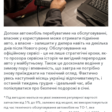
Допоки автомобіль перебуватиме на обслуговуванні,
власник у користування може отримати підмінне
авто, а власне – залишити у дилера навіть на декілька
днів після Нового року. Обслуговування на
офіційному сервісі – це не лише стратегічні кроки, як-
то прозора сервісна історія чи вигідний перепродаж
авто у майбутньому. Також це досконале водіння у
зимову пору і впевненість, що завтра не потрібно
знову приїжджати на технічний огляд. Фактично
увесь наступний місяць українці відпочиватимуть, і
останній тиждень грудня – ідеальний час, аби
попіклуватися про безпечні подорожі в січні.
* Під вигодою мається на увазі зниження регулярної вартості
запчастин від 5% до 8%, залежно від моделі, які використовуються
під час технічного обслуговування автомобіля на ТО-1, яке