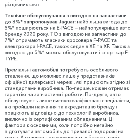
різдвяних свят.
Технічне обслуговування з вигодою на запчастини
до 8%* запропонував Jaguar:
найбільша вигода до
8%* поширюється на E-PACE — найпопулярніше авто
бренду 2020 року. ТО з вигодою на запчастини до
7%* отримають власники кросовера F-PACE та
електрокара I-PACE, також седанів XE та XF. Також з
вигодою до 5%* можна обслуговувати і спорткар F-
TYPE.
Преміальні автомобілі потребують особливого
ставлення, що можливо лише у представників
офіційної дилерської мережі, які працюють згідно зі
стандартами виробника. По-перше, кожен отримає
гарантію на запчастини і роботи. По-друге, авто
обслуговують лише висококваліфіковані спеціалісти,
які пройшли навчання та акредитацію бренду і
працюють відповідно до технологій виробника,
виключно із сертифікованим обладнанням. Ці
фактори є основними, коли потрібно негайно
підготувати автомобіль до тривалої подорожі на
свята. А головне – це впевненість у безпеці своїх