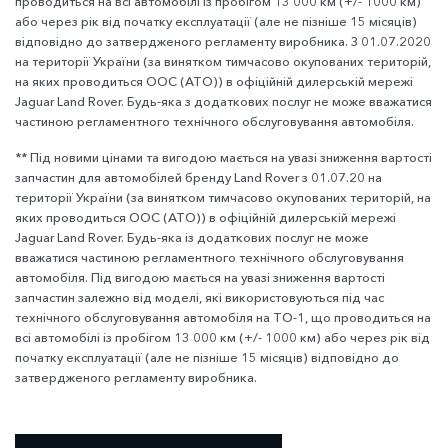
проводиться на всі автомобілі із пробігом 13 000 км (+/- 1000 км)
або через рік від початку експлуатації (але не пізніше 15 місяців)
відповідно до затвердженого регламенту виробника. З 01.07.2020
на території України (за винятком тимчасово окупованих територій,
на яких проводиться ОOC (АТО)) в офіційній дилерській мережі
Jaguar Land Rover. Будь-яка з додаткових послуг не може вважатися
частиною регламентного технічного обслуговування автомобіля.
** Під новими цінами та вигодою мається на увазі зниження вартості
запчастин для автомобілей бренду Land Rover з 01.07.20 на
території України (за винятком тимчасово окупованих територій, на
яких проводиться ОOC (АТО)) в офіційній дилерській мережі
Jaguar Land Rover. Будь-яка із додаткових послуг не може
вважатися частиною регламентного технічного обслуговування
автомобіля. Під вигодою мається на увазі зниження вартості
запчастин залежно від моделі, які використовуються під час
технічного обслуговування автомобіля на ТО-1, що проводиться на
всі автомобілі із пробігом 13 000 км (+/- 1000 км) або через рік від
початку експлуатації (але не пізніше 15 місяців) відповідно до
затвердженого регламенту виробника.