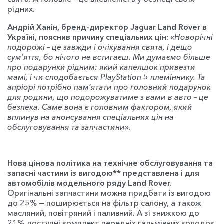
рідних.
Андрій Ханін, бренд-директор Jaguar Land Rover в
Україні, пояснив причину спеціальних цін:
«
Новорічні
подорожі – це завжди і очікування свята, і дещо
сум’яття, бо нічого не встигаєш. Ми думаємо більше
про подарунки рідним: який капелшок привезти
мамі, і чи сподобається PlayStation 5 племіннику. Та
апріорі потрібно пам’ятати про головний подарунок
для родини, що подорожуватиме з вами в авто – це
безпека. Саме вона є головним фактором, який
вплинув на анонсування спеціальних цін на
обслуговування та запчастини
».
Нова цінова політика на технічне обслуговування та
запасні частини із вигодою** представлена і для
автомобілів модельного ряду Land Rover.
Оригінальні запчастини можна придбати із вигодою
до 25% — поширюється на фільтр салону, а також
масляний, повітряний і паливний. А зі знижкою до
21% доступні комплект передніх гальмівних колодок,