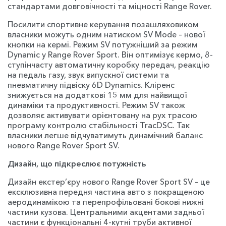
стандартами довговічності та міцності Range Rover.
Посилити спортивне керування позашляховиком
власники можуть одним натиском SV Mode – нової
кнопки на кермі. Режим SV потужніший за режим
Dynamic у Range Rover Sport. Він оптимізує кермо, 8-
ступінчасту автоматичну коробку передач, реакцію
на педаль газу, звук випускної системи та
пневматичну підвіску 6D Dynamics. Кліренс
знижується на додаткові 15 мм для найвищої
динаміки та продуктивності. Режим SV також
дозволяє активувати орієнтовану на рух трасою
програму контролю стабільності TracDSC. Так
власники легше відчуватимуть динамічний баланс
нового Range Rover Sport SV.
Дизайн, що підкреслює потужність
Дизайн екстер’єру нового Range Rover Sport SV – це
ексклюзивна передня частина авто з покращеною
аеродинамікою та перепрофільовані бокові нижні
частини кузова. Центральними акцентами задньої
частини є функціональні 4-кутні труби активної