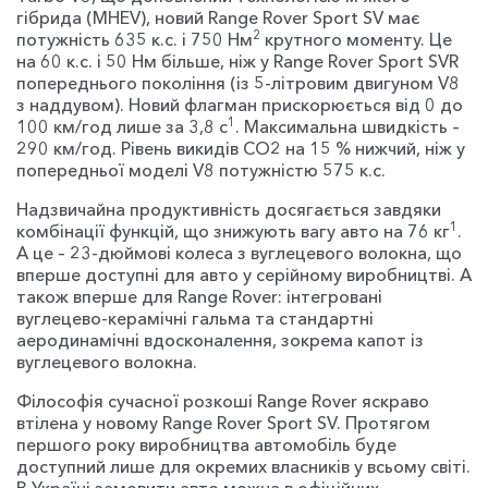
гібрида (MHEV), новий Range Rover Sport SV має
2
потужність 635 к.с. і 750 Нм
крутного моменту. Це
на 60 к.с. і 50 Нм більше, ніж у Range Rover Sport SVR
попереднього покоління (із 5-літровим двигуном V8
з наддувом). Новий флагман прискорюється від 0 до
1
100 км/год лише за 3,8 с
. Максимальна швидкість –
290 км/год. Рівень викидів CO2 на 15 % нижчий, ніж у
попередньої моделі V8 потужністю 575 к.с.
Надзвичайна продуктивність досягається завдяки
1
комбінації функцій, що знижують вагу авто на 76 кг
.
А це – 23-дюймові колеса з вуглецевого волокна, що
вперше доступні для авто у серійному виробництві. А
також вперше для Range Rover: інтегровані
вуглецево-керамічні гальма та стандартні
аеродинамічні вдосконалення, зокрема капот із
вуглецевого волокна.
Філософія сучасної розкоші Range Rover яскраво
втілена у новому Range Rover Sport SV. Протягом
першого року виробництва автомобіль буде
доступний лише для окремих власників у всьому світі.
В Україні замовити авто можна в офіційних