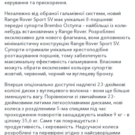
керування та прискорення.
Незалежно від обраної гальмівної системи, новий
Range Rover Sport SV має унікальні 8-поршневі
передні супорти Brembo Octyma – найбільші із коли-
небудь встановлених у Range Rover. Розроблені
ексклюзивно для нового флагмана, вони доповнюють
мінімалістичну конструкцію Range Rover Sport SV.
Супорти отримали унікальне хрестоподібне
розташування поршнів, тому забезпечують
максимальну ефективність гальмування. Власники
можуть обрати ексклюзивні кольори супортів:
жовтий, червоний, чорний чи вуглецеву бронзу.
Вперше опціонально доступні надлегкі 23-дюймові
колісні диски з вуглецевого волокна – вони ще більше
зменшують вагу. Порівнюючи зі звичайними 23-
дюймовими литими легкосплавними дисками, нові
колеса з розділеними 5-ма спицями під час
проходження поворотів заощаджують майже 9 кг – в
цілому 35,6 кг. Саме так покращується і
продуктивність, і керованість. Надсучасні колеса
розроблені та перевірені згідно з найсуворішими