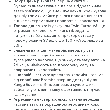
Покращена рівновага:
перша у світі 6D
Dynamics пневматична підвіска з гідравлічним
взаємозв’язком, що зменшує нахил і крен кузова
для підтримки майже рівного положення авто
під час екстремальних поворотів і прискорення
Топова динаміка:
із двигуном Twin-Turbo V8, що
отримав технологію м'якого гібрида та
потужність 635 к.с., авто прискорюється у
новому режимі SV від 0 до 100 км/год лише за
3,8 с
Знижена вага для маневрів:
вперше у світі
встановлені 23-дюймові колісні диски з
вуглецевого волокна, що знижують вагу авто на
1
76 кг
, мінімізують непідресорену масу та
покращують керованість
Інноваційні гальма:
вуглецево-керамічні гальма
від виробника Brembo вперше доступні для
Range Rover – із 8-поршневими супортами,
забезпечують виняткову ефективність під час
гальмування
Агресивний екстер’єр:
ексклюзивна передня
частина авто з покращеною аеродинамікою,
перепрофільовані бокові нижні частини кузова,