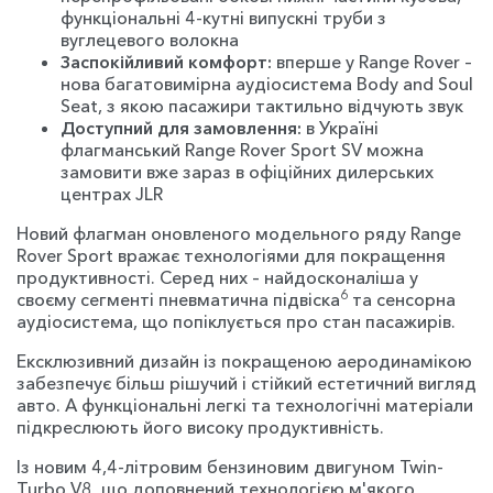
функціональні 4-кутні випускні труби з
вуглецевого волокна
Заспокійливий комфорт:
вперше у Range Rover –
нова багатовимірна аудіосистема Body and Soul
Seat, з якою пасажири тактильно відчують звук
Доступний для замовлення:
в Україні
флагманський Range Rover Sport SV можна
замовити вже зараз в офіційних дилерських
центрах JLR
Новий флагман оновленого модельного ряду Range
Rover Sport вражає технологіями для покращення
продуктивності. Серед них – найдосконаліша у
6
своєму сегменті пневматична підвіска
та сенсорна
аудіосистема, що попіклується про стан пасажирів.
Ексклюзивний дизайн із покращеною аеродинамікою
забезпечує більш рішучий і стійкий естетичний вигляд
авто. А функціональні легкі та технологічні матеріали
підкреслюють його високу продуктивність.
Із новим 4,4-літровим бензиновим двигуном Twin-
Turbo V8, що доповнений технологією м'якого