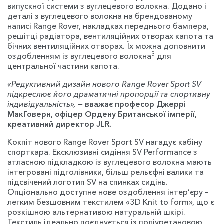
випускної системи з вуглецевого волокна. Додано і
деталі з вуглецевого волокна на брендованому
написі Range Rover, накладках переднього бампера,
решітці радіатора, вентиляційних отворах капота та
бічних вентиляційних отворах. Їх можна доповнити
3
оздобленням із вуглецевого волокна
для
центральної частини капота.
«Редуктивний дизайн нового Range Rover Sport SV
підкреслює його драматичні пропорції та спортивну
індивідуальність»,
—
вважає професор Джеррі
МакГоверн, офіцер Ордену Британської імперії,
креативний директор JLR.
Кокпіт нового Range Rover Sport SV нагадує кабіну
спорткара. Ексклюзивні сидіння SV Performance з
атласною підкладкою із вуглецевого волокна мають
інтегровані підголівники, більш рельєфні валики та
підсвічений логотип SV на спинках сидінь.
Опціонально доступне нове оздоблення інтер’єру –
легким безшовним текстилем «3D Knit to form», що є
розкішною альтернативою натуральній шкірі.
Текстиль ідеально поєднується із поліуретановою