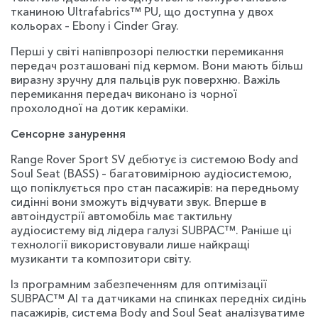
тканиною Ultrafabrics™ PU, що доступна у двох
кольорах – Ebony і Cinder Gray.
Перші у світі напівпрозорі пелюстки перемикання
передач розташовані під кермом. Вони мають більш
виразну зручну для пальців рук поверхню. Важіль
перемикання передач виконано із чорної
прохолодної на дотик кераміки.
Сенсорне занурення
Range Rover Sport SV дебютує із системою Body and
Soul Seat (BASS) – багатовимірною аудіосистемою,
що попіклується про стан пасажирів: на передньому
сидінні вони зможуть відчувати звук. Вперше в
автоіндустрії автомобіль має тактильну
аудіосистему від лідера галузі SUBPAC™. Раніше ці
технології використовували лише найкращі
музиканти та композитори світу.
Із програмним забезпеченням для оптимізації
SUBPAC™ AI та датчиками на спинках передніх сидінь
пасажирів, система Body and Soul Seat аналізуватиме