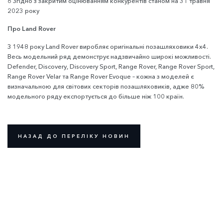
6 Згідно з закритим оцінюванням конкурентів станом на 31 травня
2023 року
Про Land Rover
З 1948 року Land Rover виробляє оригінальні позашляховики 4x4.
Весь модельний ряд демонструє надзвичайно широкі можливості.
Defender, Discovery, Discovery Sport, Range Rover, Range Rover Sport,
Range Rover Velar та Range Rover Evoque – кожна з моделей є
визначальною для світових секторів позашляховиків, адже 80%
модельного ряду експортується до більше ніж 100 країн.
НАЗАД ДО ПЕРЕЛІКУ НОВИН