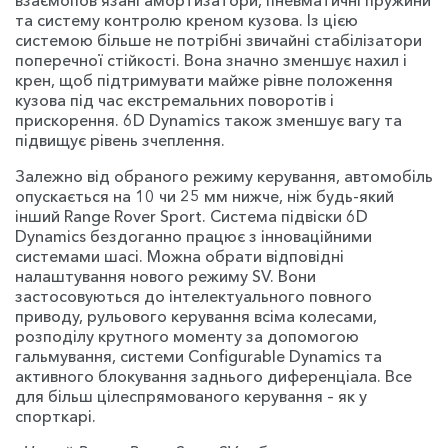
та систему контролю креном кузова. Із цією
системою більше не потрібні звичайні стабілізатори
поперечної стійкості. Вона значно зменшує нахил і
крен, щоб підтримувати майже рівне положення
кузова під час екстремальних поворотів і
прискорення. 6D Dynamics також зменшує вагу та
підвищує рівень зчеплення.
Залежно від обраного режиму керування, автомобіль
опускається на 10 чи 25 мм нижче, ніж будь-який
інший Range Rover Sport. Система підвіски 6D
Dynamics бездоганно працює з інноваційними
системами шасі. Можна обрати відповідні
налаштування нового режиму SV. Вони
застосовуються до інтелектуального повного
приводу, рульового керування всіма колесами,
розподілу крутного моменту за допомогою
гальмування, системи Configurable Dynamics та
активного блокування заднього диференціала. Все
для більш цілеспрямованого керування – як у
спорткарі.