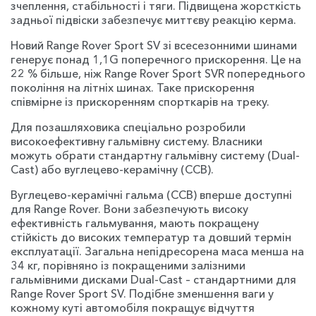
зчеплення, стабільності і тяги. Підвищена жорсткість
задньої підвіски забезпечує миттєву реакцію керма.
Новий Range Rover Sport SV зі всесезонними шинами
генерує понад 1,1G поперечного прискорення. Це на
22 % більше, ніж Range Rover Sport SVR попереднього
покоління на літніх шинах. Таке прискорення
співмірне із прискоренням спорткарів на треку.
Для позашляховика спеціально розробили
високоефективну гальмівну систему. Власники
можуть обрати стандартну гальмівну систему (Dual-
Cast) або вуглецево-керамічну (CCB).
Вуглецево-керамічні гальма (CCB) вперше доступні
для Range Rover. Вони забезпечують високу
ефективність гальмування, мають покращену
стійкість до високих температур та довший термін
експлуатації. Загальна непідресорена маса менша на
34 кг, порівняно із покращеними залізними
гальмівними дисками Dual-Cast – стандартними для
Range Rover Sport SV. Подібне зменшення ваги у
кожному куті автомобіля покращує відчуття