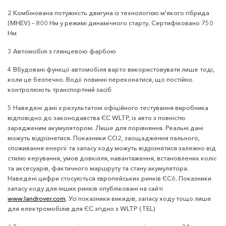
2 Комбінована потужність двигуна із технологією м'якого гібрида
(MHEV) – 800 Нм у режимі динамічного старту. Сертифіковано 750
Нм
3 Автомобілі з глянцевою фарбою
4 Вбудовані функції автомобіля варто використовувати лише тоді,
коли це безпечно. Водії повинні переконатися, що постійно
контролюють транспортний засіб
5 Наведені дані є результатом офіційного тестування виробника
відповідно до законодавства ЄС WLTP, із авто з повністю
зарядженим акумулятором. Лише для порівняння. Реальні дані
можуть відрізнятися. Показники CO2, заощадження пального,
споживання енергії та запасу ходу можуть відрізнятися залежно від
стилю керування, умов довкілля, навантаження, встановлених коліс
та аксесуарів, фактичного маршруту та стану акумулятора.
Наведені цифри стосуються європейських ринків ЄС6. Показники
запасу ходу для інших ринків опубліковані на сайті
www.landrover.com
. Усі показники викидів, запасу ходу тощо лише
для електромобілів для ЄС згідно з WLTP (TEL)