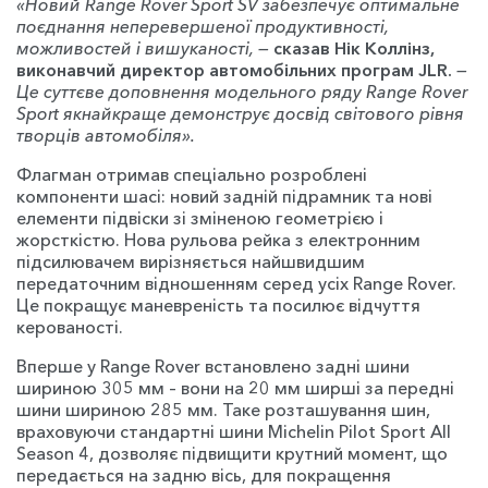
«Новий Range Rover Sport SV забезпечує оптимальне
поєднання неперевершеної продуктивності,
можливостей і вишуканості, —
сказав Нік Коллінз,
виконавчий директор автомобільних програм JLR.
—
Це суттєве доповнення модельного ряду Range Rover
Sport якнайкраще демонструє досвід світового рівня
творців автомобіля».
Флагман отримав спеціально розроблені
компоненти шасі: новий задній підрамник та нові
елементи підвіски зі зміненою геометрією і
жорсткістю. Нова рульова рейка з електронним
підсилювачем вирізняється найшвидшим
передаточним відношенням серед усіх Range Rover.
Це покращує маневреність та посилює відчуття
керованості.
Вперше у Range Rover встановлено задні шини
шириною 305 мм – вони на 20 мм ширші за передні
шини шириною 285 мм. Таке розташування шин,
враховуючи стандартні шини Michelin Pilot Sport All
Season 4, дозволяє підвищити крутний момент, що
передається на задню вісь, для покращення