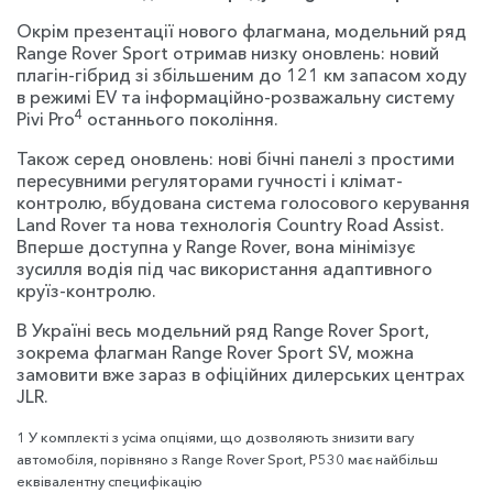
Окрім презентації нового флагмана, модельний ряд
Range Rover Sport отримав низку оновлень: новий
плагін-гібрид зі збільшеним до 121 км запасом ходу
в режимі EV та інформаційно-розважальну систему
4
Pivi Pro
останнього покоління.
Також серед оновлень: нові бічні панелі з простими
пересувними регуляторами гучності і клімат-
контролю, вбудована система голосового керування
Land Rover та нова технологія Country Road Assist.
Вперше доступна у Range Rover, вона мінімізує
зусилля водія під час використання адаптивного
круїз-контролю.
В Україні весь модельний ряд Range Rover Sport,
зокрема флагман Range Rover Sport SV, можна
замовити вже зараз в офіційних дилерських центрах
JLR.
1 У комплекті з усіма опціями, що дозволяють знизити вагу
автомобіля, порівняно з Range Rover Sport, P530 має найбільш
еквівалентну специфікацію