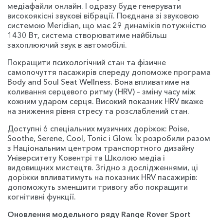
медіафайли онлайн. І одразу буде генерувати
високоякісні звукові вібрації. Поєднана зі звуковою
системою Meridian, що має 29 динаміків потужністю
1430 Вт, система створюватиме найбільш
захоплюючий звук в автомобілі.
Покращити психологічний стан та фізичне
самопочуття пасажирів спереду допоможе програма
Body and Soul Seat Wellness. Вона впливатиме на
коливання серцевого ритму (HRV) – зміну часу між
кожним ударом серця. Високий показник HRV вкаже
на зниження рівня стресу та розслаблений стан.
Доступні 6 спеціальних музичних доріжок: Poise,
Soothe, Serene, Cool, Tonic і Glow. Їх розробили разом
з Національним центром транспортного дизайну
Університету Ковентрі та Школою медіа і
видовищних мистецтв. Згідно з дослідженнями, ці
доріжки впливатимуть на показник HRV пасажирів:
допоможуть зменшити тривогу або покращити
когнітивні функції.
Оновлення модельного ряду Range Rover Sport