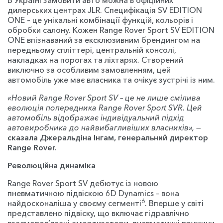
дилерських центрах JLR. Специфікація SV EDITION
ONE – це унікальні комбінації функцій, кольорів і
обробки салону. Кожен Range Rover Sport SV EDITION
ONE впізнаваний за ексклюзивним брендингом на
передньому спліттері, центральній консолі,
накладках на порогах та ліхтарях. Створений
виключно за особливим замовленням, цей
автомобіль уже має власника та очікує зустрічі із ним.
«Новий Range Rover Sport SV – це не лише смілива
еволюція попередника Range Rover Sport SVR. Цей
автомобіль відображає індивідуальний підхід
автовиробника до найвибагливіших власників», —
сказала Джеральдіна Інгам, генеральний директор
Range Rover
.
Революційна динаміка
Range Rover Sport SV дебютує із новою
пневматичною підвіскою 6D Dynamics – вона
6
найдосконаліша у своєму сегменті
. Вперше у світі
представлено підвіску, що включає гідравлічно
взаємопов’язані амортизатори, пневматичні пружини