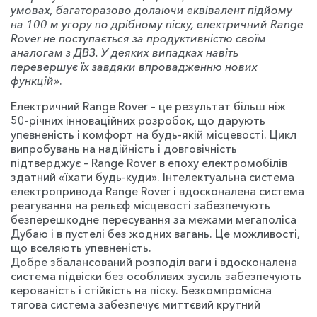
умовах, багаторазово долаючи еквівалент підйому
на 100 м угору по дрібному піску, електричний Range
Rover не поступається за продуктивністю своїм
аналогам з ДВЗ. У деяких випадках навіть
перевершує їх завдяки впровадженню нових
функцій»
.
Електричний Range Rover – це результат більш ніж
50-річних інноваційних розробок, що дарують
упевненість і комфорт на будь-якій місцевості. Цикл
випробувань на надійність і довговічність
підтверджує – Range Rover в епоху електромобілів
здатний «їхати будь-куди». Інтелектуальна система
електропривода Range Rover і вдосконалена система
реагування на рельєф місцевості забезпечують
безперешкодне пересування за межами мегаполіса
Дубаю і в пустелі без жодних вагань. Це можливості,
що вселяють упевненість.
Добре збалансований розподіл ваги і вдосконалена
система підвіски без особливих зусиль забезпечують
керованість і стійкість на піску. Безкомпромісна
тягова система забезпечує миттєвий крутний