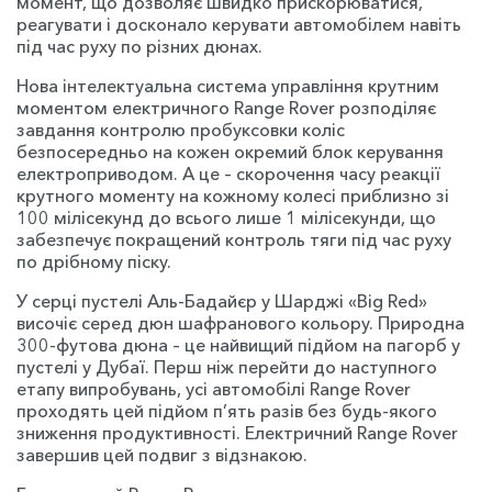
момент, що дозволяє швидко прискорюватися,
реагувати і досконало керувати автомобілем навіть
під час руху по різних дюнах.
Нова інтелектуальна система управління крутним
моментом електричного Range Rover розподіляє
завдання контролю пробуксовки коліс
безпосередньо на кожен окремий блок керування
електроприводом. А це – скорочення часу реакції
крутного моменту на кожному колесі приблизно зі
100 мілісекунд до всього лише 1 мілісекунди, що
забезпечує покращений контроль тяги під час руху
по дрібному піску.
У серці пустелі Аль-Бадайєр у Шарджі «Big Red»
височіє серед дюн шафранового кольору. Природна
300-футова дюна – це найвищий підйом на пагорб у
пустелі у Дубаї. Перш ніж перейти до наступного
етапу випробувань, усі автомобілі Range Rover
проходять цей підйом п’ять разів без будь-якого
зниження продуктивності. Електричний Range Rover
завершив цей подвиг з відзнакою.