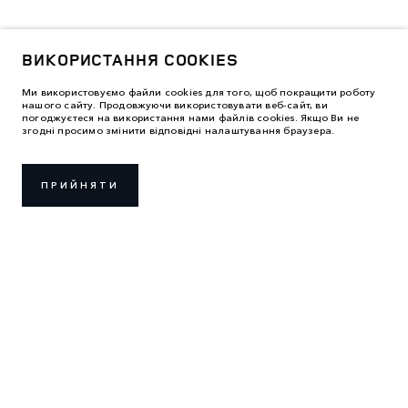
ВИКОРИСТАННЯ COOKIES
Ми використовуємо файли cookies для того, щоб покращити роботу
нашого сайту. Продовжуючи використовувати веб-сайт, ви
погоджуєтеся на використання нами файлів cookies. Якщо Ви не
згодні просимо змінити відповідні налаштування браузера.
ПРИЙНЯТИ
ПРАВИЛА ВИКОРИСТАННЯ
ПОЛІТИКА КОНФІДЕНЦІЙНОСТІ
ВИКОРИСТАННЯ COOKIES
LAND ROVER УКРАЇНА
2026 © ТОВ «АВТОЛАЙФ ЦЕНТР»
м. Київ, вул. Крайня, 1