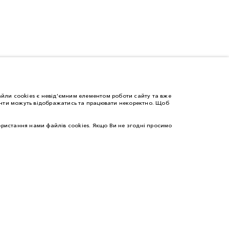
йли cookies є невід’ємним елементом роботи сайту та вже
менти можуть відображатись та працювати некоректно. Щоб
ристання нами файлів cookies. Якщо Ви не згодні просимо
ПРО LAND ROVER
ОГЛЯД