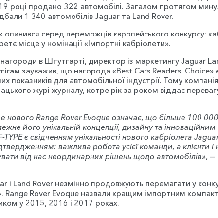
2019 році продано 322 автомобілі. Загалом протягом мину
дбали 1 340 автомобілів Jaguar та Land Rover.
ж опинився серед переможців європейського конкурсу: ка
ретє місце у номінації «Імпортні кабріолети».
агороди в Штутгарті, директор із маркетингу Jaguar La
тігам
зауважив, що нагорода «Best Cars Readers' Choice» 
их показників для автомобільної індустрії. Тому компані
ацького журі журналу, котре рік за роком віддає переваг
е нового Range Rover Evoque означає, що більше 100 000
ежне його унікальній концепції, дизайну та інноваційним
F-TYPE є свідченням унікальності нового кабріолета Jaguar.
твердженням: важлива робота усієї команди, а клієнти і 
увати від нас неординарних рішень щодо автомобілів»
, —
ar і Land Rover незмінно продовжують перемагати у конку
». Range Rover Evoque назвали кращим імпортним компак
ком у 2015, 2016 і 2017 роках.