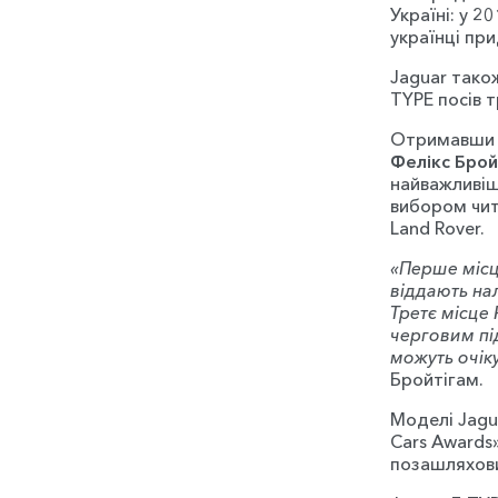
Україні: у 
українці при
Jaguar тако
TYPE посів т
Отримавши н
Фелікс Брой
найважливіш
вибором чит
Land Rover.
«Перше місц
віддають нал
Третє місце 
черговим під
можуть очік
Бройтігам.
Моделі Jagu
Cars Awards
позашляхови