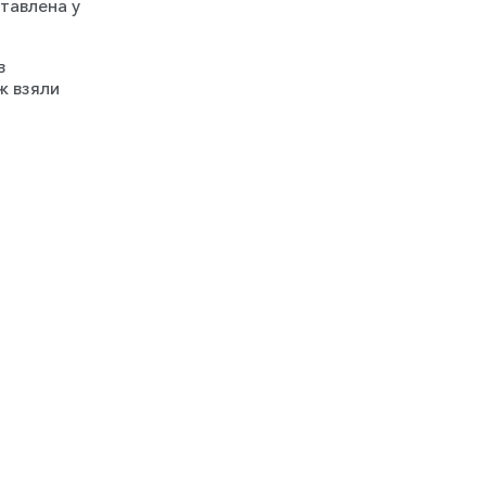
ставлена у
в
ж взяли