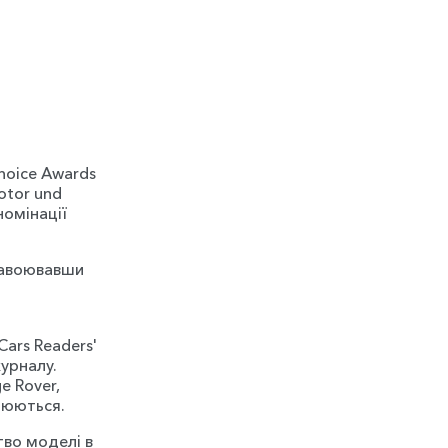
hoice Awards
otor und
номінації
завоювавши
ars Readers'
урналу.
e Rover,
люються.
тво моделі в