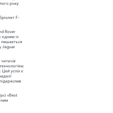
лого року
бріолет F-
nd Rover
є одним із
я пишається
у Jaguar
 читачів
 технологіям.
 Цей успіх є
надалі
 підкреслив
рсі «Best
тним