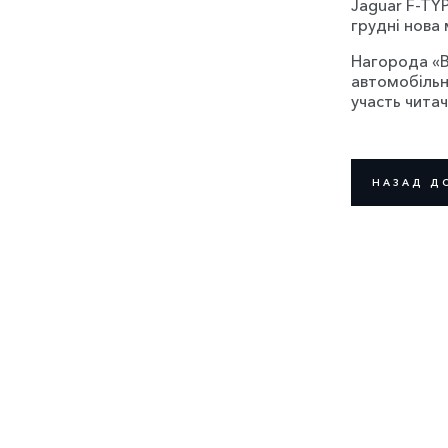
Jaguar F-TYP
грудні нова
Нагорода «B
автомобільн
участь читач
НАЗАД Д