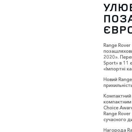
УЛЮ
ПОЗ
ЄВР
Range Rover
позашляховик
2020». Пере
Sport» в 11 
«Імпортні к
Новий Range
прихильність
Компактний 
компактним 
Choice Awar
Range Rover
сучасного д
Нагорода Ra