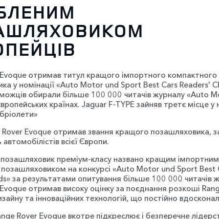
БЛЕНИМ
АШЛЯХОВИКОМ
ОПЕЙЦІВ
 Evoque отримав титул кращого імпортного компактного
а у номінації «Auto Motor und Sport Best Cars Readers' C
можців обирали більше 100 000 читачів журналу «Auto M
європейських країнах. Jaguar F-TYPE зайняв третє місце у 
абріолети»
 Rover Evoque отримав звання кращого позашляховика, 
 автомобілістів всієї Європи.
позашляховик преміум-класу названо кращим імпортним
позашляховиком на конкурсі «Auto Motor und Sport Best C
ds» за результатами опитування більше 100 000 читачів ж
 Evoque отримав високу оцінку за поєднання розкоші Rang
изайну та інноваційних технологій, що постійно вдоскона
nge Rover Evoque вкотре підкреслює і безперечне лідерс