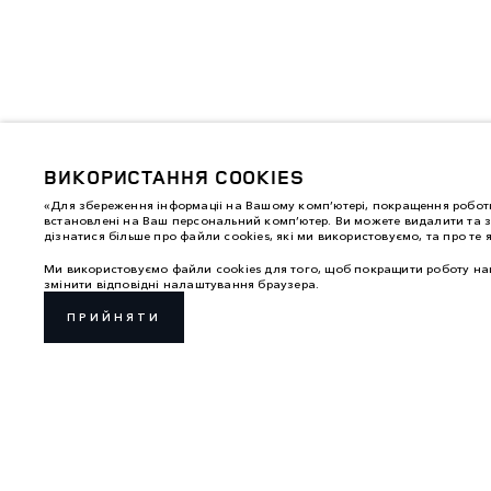
ВИКОРИСТАННЯ COOKIES
«Для збереження інформаціі на Вашому комп’ютері, покращення роботи
встановлені на Ваш персональний комп’ютер. Ви можете видалити та з
дізнатися більше про файли cookies, які ми використовуємо, та про те 
Ми використовуємо файли cookies для того, щоб покращити роботу наш
змінити відповідні налаштування браузера.
ПРИЙНЯТИ
СЕРВІС ТА ОБСЛУГОВУВАННЯ
ГАРАНТІЯ
ОГЛЯД
ЗРАЗОК 