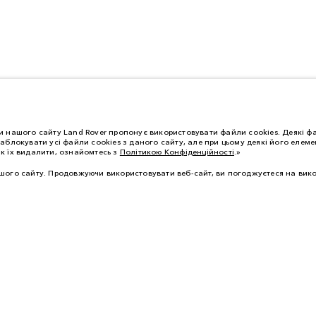
 нашого сайту Land Rover пропонує використовувати файли cookies. Деякі фа
аблокувати усі файли cookies з даного сайту, але при цьому деякі його еле
як їх видалити, ознайомтесь з
Політикою Конфіденційності
.»
ого сайту. Продовжуючи використовувати веб-сайт, ви погоджуєтеся на вико
 ТА БЕЗПЕКА
ПРОГРАМИ ASSISTANCE
СЕРВІСНОЇ КНИЖКИ
ОГЛЯД