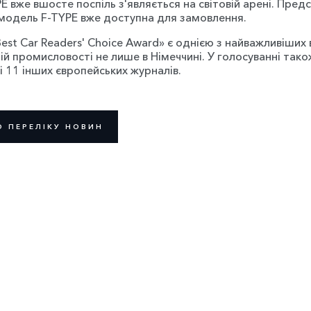
E вже вшосте поспіль з'являється на світовій арені. Пред
 модель F-TYPE вже доступна для замовлення.
est Car Readers' Choice Award» є однією з найважливіших 
ій промисловості не лише в Німеччині. У голосуванні тако
і 11 інших європейських журналів.
О ПЕРЕЛІКУ НОВИН