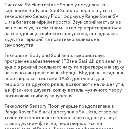
Система SV Electrostatic Sound у поєднанні із
сидіннями Body and Soul Seats та першою у світі
технологією Sensory Floor формує у Range Rover SV
Ultra багатовимірний простір. Звук сприймається не
лише на слух, а всім тілом. Інтер’єр перетворюється
на середовище глибокого занурення, що підсилює
відчуття гармонії та позитивно впливає на
самопочуття.
Технологія Body and Soul Seats використовує
програмне забезпечення (ПЗ) на базі ШІ для аналізу
аудіо в режимі реального часу та перетворення звуку
на точно синхронізовані вібрації. Вбудовані в сидіння
перетворювачі системи BASS, доступної для
першого та другого рядів, дозволяють не лише чути,
а й фізично відчувати кожну деталь музичного твору,
посилюючи глибину занурення.
Технологія Sensory Floor, уперше представлена в
Range Rover SV Black і доступна в SV Ultra, створює
точно синхронізовані вібрації через підлогу, а звук
стає відчутним фізично, перетворюється на