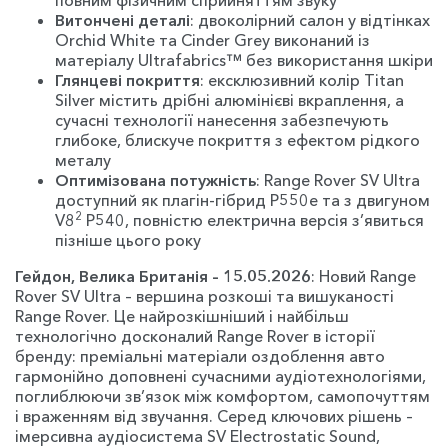
повним фізичним сприйняттям звуку
Витончені деталі
: двоколірний салон у відтінках
Orchid White та Cinder Grey виконаний із
матеріалу Ultrafabrics™ без використання шкіри
Глянцеві покриття
: ексклюзивний колір Titan
Silver містить дрібні алюмінієві вкраплення, а
сучасні технології нанесення забезпечують
глибоке, блискуче покриття з ефектом рідкого
металу
Оптимізована потужність
: Range Rover SV Ultra
доступний як плагін-гібрид P550e та з двигуном
2
V8
P540, повністю електрична версія з’явиться
пізніше цього року
Гейдон, Велика Британія – 15.05.2026
: Новий Range
Rover SV Ultra – вершина розкоші та вишуканості
Range Rover. Це найрозкішніший і найбільш
технологічно досконалий Range Rover в історії
бренду: преміальні матеріали оздоблення авто
гармонійно доповнені сучасними аудіотехнологіями,
поглиблюючи зв’язок між комфортом, самопочуттям
і враженням від звучання. Серед ключових рішень –
імерсивна аудіосистема SV Electrostatic Sound,