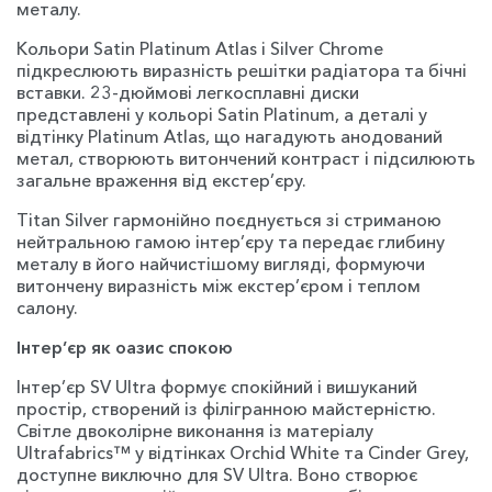
металу.
Кольори Satin Platinum Atlas і Silver Chrome
підкреслюють виразність решітки радіатора та бічні
вставки. 23-дюймові легкосплавні диски
представлені у кольорі Satin Platinum, а деталі у
відтінку Platinum Atlas, що нагадують анодований
метал, створюють витончений контраст і підсилюють
загальне враження від екстер’єру.
Titan Silver гармонійно поєднується зі стриманою
нейтральною гамою інтер’єру та передає глибину
металу в його найчистішому вигляді, формуючи
витончену виразність між екстер’єром і теплом
салону.
Інтер’єр як оазис спокою
Інтер’єр SV Ultra формує спокійний і вишуканий
простір, створений із філігранною майстерністю.
Світле двоколірне виконання із матеріалу
Ultrafabrics™ у відтінках Orchid White та Cinder Grey,
доступне виключно для SV Ultra. Воно створює