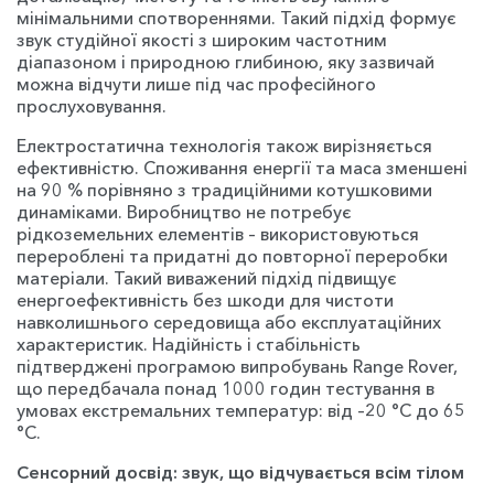
мінімальними спотвореннями. Такий підхід формує
звук студійної якості з широким частотним
діапазоном і природною глибиною, яку зазвичай
можна відчути лише під час професійного
прослуховування.
Електростатична технологія також вирізняється
ефективністю. Споживання енергії та маса зменшені
на 90 % порівняно з традиційними котушковими
динаміками. Виробництво не потребує
рідкоземельних елементів – використовуються
перероблені та придатні до повторної переробки
матеріали. Такий виважений підхід підвищує
енергоефективність без шкоди для чистоти
навколишнього середовища або експлуатаційних
характеристик. Надійність і стабільність
підтверджені програмою випробувань Range Rover,
що передбачала понад 1000 годин тестування в
умовах екстремальних температур: від –20 °C до 65
°C.
Сенсорний досвід: звук, що відчувається всім тілом