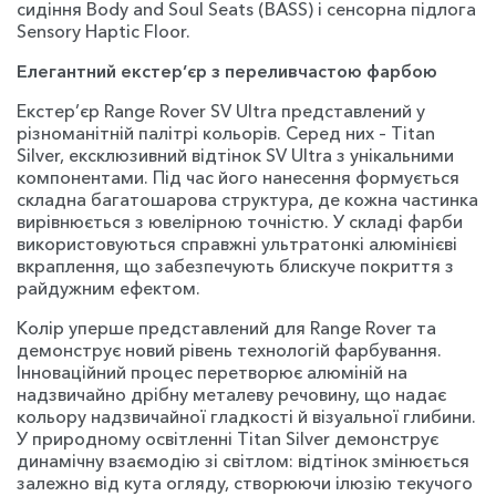
сидіння Body and Soul Seats (BASS) і сенсорна підлога
Sensory Haptic Floor.
Елегантний екстер’єр з переливчастою фарбою
Екстер’єр Range Rover SV Ultra представлений у
різноманітній палітрі кольорів. Серед них – Titan
Silver, ексклюзивний відтінок SV Ultra з унікальними
компонентами. Під час його нанесення формується
складна багатошарова структура, де кожна частинка
вирівнюється з ювелірною точністю. У складі фарби
використовуються справжні ультратонкі алюмінієві
вкраплення, що забезпечують блискуче покриття з
райдужним ефектом.
Колір уперше представлений для Range Rover та
демонструє новий рівень технологій фарбування.
Інноваційний процес перетворює алюміній на
надзвичайно дрібну металеву речовину, що надає
кольору надзвичайної гладкості й візуальної глибини.
У природному освітленні Titan Silver демонструє
динамічну взаємодію зі світлом: відтінок змінюється
залежно від кута огляду, створюючи ілюзію текучого