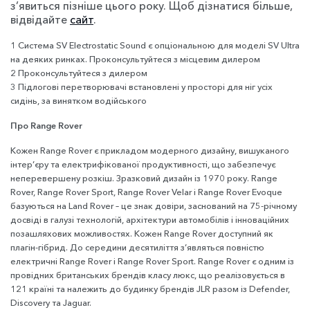
з’явиться пізніше цього року. Щоб дізнатися більше,
відвідайте
сайт
.
1 Система SV Electrostatic Sound є опціональною для моделі SV Ultra
на деяких ринках. Проконсультуйтеся з місцевим дилером
2 Проконсультуйтеся з дилером
3 Підлогові перетворювачі встановлені у просторі для ніг усіх
сидінь, за винятком водійського
Про Range Rover
Кожен Range Rover є прикладом модерного дизайну, вишуканого
інтер’єру та електрифікованої продуктивності, що забезпечує
неперевершену розкіш. Зразковий дизайн із 1970 року. Range
Rover, Range Rover Sport, Range Rover Velar і Range Rover Evoque
базуються на Land Rover – це знак довіри, заснований на 75-річному
досвіді в галузі технологій, архітектури автомобілів і інноваційних
позашляхових можливостях. Кожен Range Rover доступний як
плагін-гібрид. До середини десятиліття з’являться повністю
електричні Range Rover і Range Rover Sport. Range Rover є одним із
провідних британських брендів класу люкс, що реалізовується в
121 країні та належить до будинку брендів JLR разом із Defender,
Discovery та Jaguar.