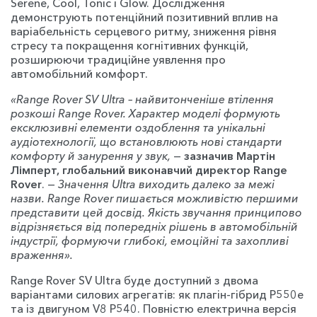
Serene, Cool, Tonic і Glow. Дослідження
демонструють потенційний позитивний вплив на
варіабельність серцевого ритму, зниження рівня
стресу та покращення когнітивних функцій,
розширюючи традиційне уявлення про
автомобільний комфорт.
«Range Rover SV Ultra – найвитонченіше втілення
розкоші Range Rover. Характер моделі формують
ексклюзивні елементи оздоблення та унікальні
аудіотехнології, що встановлюють нові стандарти
комфорту й занурення у звук,
—
зазначив Мартін
Лімперт, глобальний виконавчий директор Range
Rover
. —
Значення Ultra виходить далеко за межі
назви. Range Rover пишається можливістю першими
представити цей досвід. Якість звучання принципово
відрізняється від попередніх рішень в автомобільній
індустрії, формуючи глибокі, емоційні та захопливі
враження».
Range Rover SV Ultra буде доступний з двома
варіантами силових агрегатів: як плагін-гібрид P550e
та із двигуном V8 P540. Повністю електрична версія