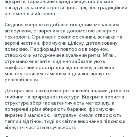
відкрите, гармонійне середовище, що більше
нагадує сучасний «третій простір», ніж традиційний
автомобільний салон.
Сидіння вперше оздоблені складним мозаїчним
візерунком, створеним за допомогою лазерної
технології. Орнамент охоплює спинки, вставки та
верхні частини, формуючи цілісну, деталізовану
поверхню. Перфорація повторює візерунок,
створюючи узгоджений візуальний ритм. М’які,
стримано елегантні сидіння забезпечують
комфортний простір для відпочинку, а функція
масажу гарячим камінням підсилює відчуття
розслаблення.
Декоративні накладки з ротангової пальми додають
глибини та природної текстури. Відкрита пориста
структура зберігає автентичність матеріалу, а
поперечні зрізи вбирають барвник, формуючи
виразний малюнок. Натуральні смоли створюють
теплий відтінок, тоді як світле виконання підсилює
відчуття чистоти й сучасності.