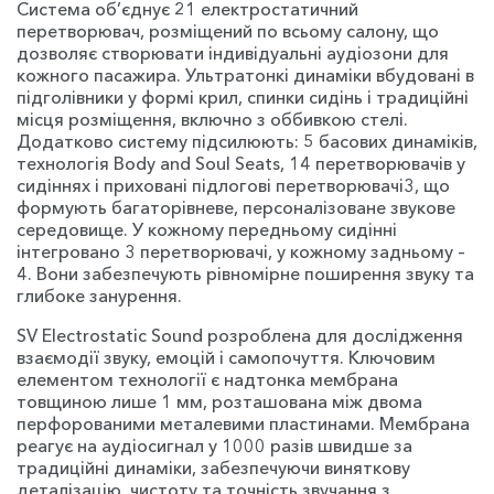
Система об’єднує 21 електростатичний
перетворювач, розміщений по всьому салону, що
дозволяє створювати індивідуальні аудіозони для
кожного пасажира. Ультратонкі динаміки вбудовані в
підголівники у формі крил, спинки сидінь і традиційні
місця розміщення, включно з оббивкою стелі.
Додатково систему підсилюють: 5 басових динаміків,
технологія Body and Soul Seats, 14 перетворювачів у
сидіннях і приховані підлогові перетворювачі3, що
формують багаторівневе, персоналізоване звукове
середовище. У кожному передньому сидінні
інтегровано 3 перетворювачі, у кожному задньому –
4. Вони забезпечують рівномірне поширення звуку та
глибоке занурення.
SV Electrostatic Sound розроблена для дослідження
взаємодії звуку, емоцій і самопочуття. Ключовим
елементом технології є надтонка мембрана
товщиною лише 1 мм, розташована між двома
перфорованими металевими пластинами. Мембрана
реагує на аудіосигнал у 1000 разів швидше за
традиційні динаміки, забезпечуючи виняткову
деталізацію, чистоту та точність звучання з