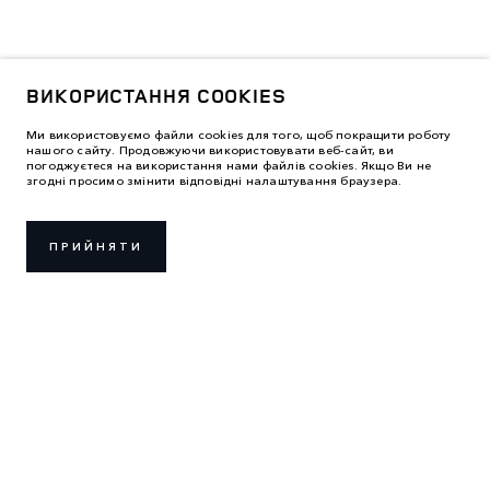
ВИКОРИСТАННЯ COOKIES
Ми використовуємо файли cookies для того, щоб покращити роботу
нашого сайту. Продовжуючи використовувати веб-сайт, ви
погоджуєтеся на використання нами файлів cookies. Якщо Ви не
згодні просимо змінити відповідні налаштування браузера.
ПРИЙНЯТИ
ПРАВИЛА ВИКОРИСТАННЯ
ПОЛІТИКА КОНФІДЕНЦІЙНОСТІ
ВИКОРИСТАННЯ COOKIES
LAND ROVER УКРАЇНА
2026 © ТОВ «АВТОЛАЙФ ЦЕНТР»