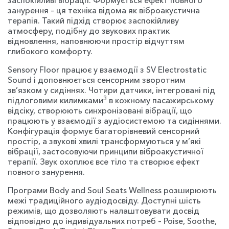
заспокійливі вібрації. Формується ефект повного
занурення – ця техніка відома як віброакустична
терапія. Такий підхід створює заспокійливу
атмосферу, подібну до звукових практик
відновлення, наповнюючи простір відчуттям
глибокого комфорту.
Sensory Floor працює у взаємодії з SV Electrostatic
Sound і доповнюється сенсорним зворотним
зв’язком у сидіннях. Чотири датчики, інтегровані під
3
підлоговими килимками
в кожному пасажирському
відсіку, створюють синхронізовані вібрації, що
працюють у взаємодії з аудіосистемою та сидіннями.
Конфігурація формує багаторівневий сенсорний
простір, а звукові хвилі трансформуються у м’які
вібрації, застосовуючи принципи віброакустичної
терапії. Звук охоплює все тіло та створює ефект
повного занурення.
Програми Body and Soul Seats Wellness розширюють
межі традиційного аудіодосвіду. Доступні шість
режимів, що дозволяють налаштовувати досвід
відповідно до індивідуальних потреб – Poise, Soothe,