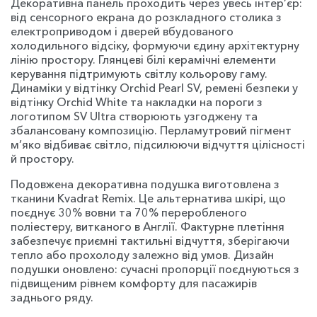
Декоративна панель проходить через увесь інтер’єр:
від сенсорного екрана до розкладного столика з
електроприводом і дверей вбудованого
холодильного відсіку, формуючи єдину архітектурну
лінію простору. Глянцеві білі керамічні елементи
керування підтримують світлу кольорову гаму.
Динаміки у відтінку Orchid Pearl SV, ремені безпеки у
відтінку Orchid White та накладки на пороги з
логотипом SV Ultra створюють узгоджену та
збалансовану композицію. Перламутровий пігмент
м’яко відбиває світло, підсилюючи відчуття цілісності
й простору.
Подовжена декоративна подушка виготовлена з
тканини Kvadrat Remix. Це альтернатива шкірі, що
поєднує 30% вовни та 70% переробленого
поліестеру, витканого в Англії. Фактурне плетіння
забезпечує приємні тактильні відчуття, зберігаючи
тепло або прохолоду залежно від умов. Дизайн
подушки оновлено: сучасні пропорції поєднуються з
підвищеним рівнем комфорту для пасажирів
заднього ряду.