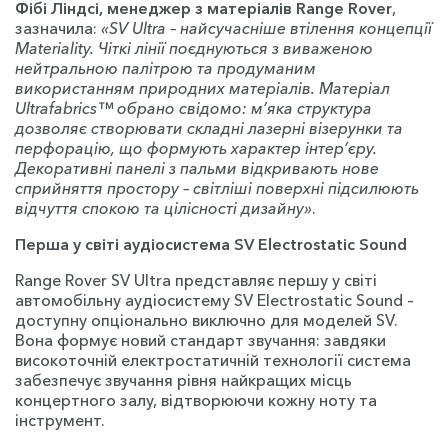
Фібі Ліндсі, менеджер з матеріалів Range Rover
,
зазначила:
«SV Ultra – найсучасніше втілення концепції
Materiality. Чіткі лінії поєднуються з виваженою
нейтральною палітрою та продуманим
використанням природних матеріалів. Матеріал
Ultrafabrics™ обрано свідомо: м’яка структура
дозволяє створювати складні лазерні візерунки та
перфорацію, що формують характер інтер’єру.
Декоративні панелі з пальми відкривають нове
сприйняття простору – світліші поверхні підсилюють
відчуття спокою та цілісності дизайну»
.
Перша у світі аудіосистема SV Electrostatic Sound
Range Rover SV Ultra представляє першу у світі
автомобільну аудіосистему SV Electrostatic Sound –
доступну опціонально виключно для моделей SV.
Вона формує новий стандарт звучання: завдяки
високоточній електростатичній технології система
забезпечує звучання рівня найкращих місць
концертного залу, відтворюючи кожну ноту та
інструмент.