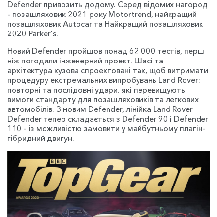
Defender привозить додому. Серед відомих нагород
- позашляховик 2021 року Motortrend, найкращий
позашляховик Autocar та Найкращий позашляховик
2020 Parker's.
Новий Defender пройшов понад 62 000 тестів, перш
ніж погодили інженерний проект. Шасі та
архітектура кузова спроектовані так, щоб витримати
процедуру екстремальних випробувань Land Rover:
повторні та послідовні удари, які перевищують
вимоги стандарту для позашляховиків та легкових
автомобілів. З новим Defender, лінійка Land Rover
Defender тепер складається з Defender 90 і Defender
110 - із можливістю замовити у майбутньому плагін-
гібридний двигун.