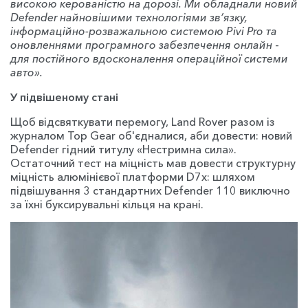
високою керованістю на дорозі. Ми обладнали новий
Defender найновішими технологіями зв’язку,
інформаційно-розважальною системою Pivi Pro та
оновленнями програмного забезпечення онлайн
-
для постійного вдосконалення операційної системи
авто».
У підвішеному стані
Щоб відсвяткувати перемогу, Land Rover разом із
журналом Top Gear об'єдналися, аби довести: новий
Defender гідний титулу «Нестримна сила».
Остаточний тест на міцність мав довести структурну
міцність алюмінієвої платформи D7x: шляхом
підвішування 3 стандартних Defender 110 виключно
за їхні буксирувальні кільця на крані.