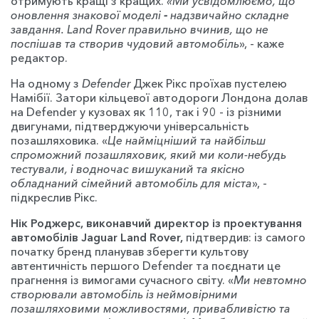
отримують кращі з кращих.
«Ми усвідомлюємо, що
оновлення знакової моделі
-
надзвичайно складне
завдання. Land Rover правильно вчинив, що не
поспішав та створив чудовий автомобіль
», - каже
редактор.
На одному з
Defender
Джек Рікс проїхав пустелею
Намібії. Затори кільцевої автодороги Лондона долав
на Defender у кузовах як 110, так і 90 - із різними
двигунами, підтверджуючи універсальність
позашляховика. «
Це найміцніший та найбільш
спроможний позашляховик, який ми коли-небудь
тестували, і водночас вишуканий та якісно
обладнаний сімейний автомобіль для міста
», -
підкреслив Рікс.
Нік Роджерс, виконавчий директор із проектування
автомобілів Jaguar Land Rover,
підтвердив: із самого
початку бренд планував зберегти культову
автентичність першого Defender та поєднати це
прагнення із вимогами сучасного світу.
«
Ми невтомно
створювали автомобіль із неймовірними
позашляховими можливостями, привабливістю та