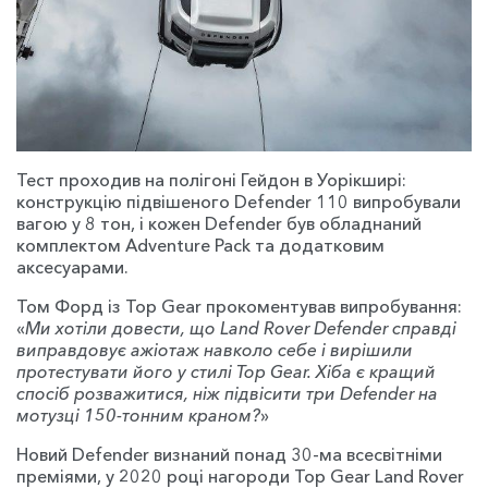
Тест проходив на полігоні Гейдон в Уорікширі:
конструкцію підвішеного Defender 110 випробували
вагою у 8 тон, і кожен Defender був обладнаний
комплектом Adventure Pack та додатковим
аксесуарами.
Том Форд із Top Gear прокоментував випробування:
«
Ми хотіли довести, що Land Rover Defender справді
виправдовує ажіотаж навколо себе і вирішили
протестувати його у стилі Top Gear. Хіба є кращий
спосіб розважитися, ніж підвісити три Defender на
мотузці 150-тонним краном?
»
Новий Defender визнаний понад 30-ма всесвітніми
преміями, у 2020 році нагороди Top Gear Land Rover