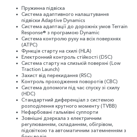
Пружинна підвіска
Система адаптивного налаштування
підвіски Adaptive Dynamics
Система адаптації до дорожніх умов Terrain
Response® з програмою Dynamic
Система контролю руху на всіх поверхнях
(ATPC)
Функція старту на схилі (HLA)
Електронний контроль стійкості (DSC)
Система старту на слизькій поверхні (Low
Traction Launch)
Захист від перекидання (RSC)
Контроль проходження поворотів (CBC)
Система допомоги під час спуску зі схилу
(HDC)
Стандартний диференціал з системою
розподілення крутного моменту (TVBB)
Нефарбовані гальмівні суппорти
Зовнішні дзеркала з електричним
регулюванням, складанням, обігрівом,
підсвіткою та автоматичним затемненням з
боку водія